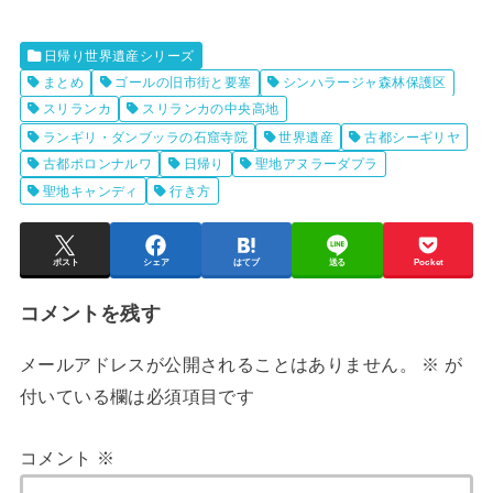
日帰り世界遺産シリーズ
まとめ
ゴールの旧市街と要塞
シンハラージャ森林保護区
スリランカ
スリランカの中央高地
ランギリ・ダンブッラの石窟寺院
世界遺産
古都シーギリヤ
古都ポロンナルワ
日帰り
聖地アヌラーダプラ
聖地キャンディ
行き方
ポスト
シェア
はてブ
送る
Pocket
コメントを残す
メールアドレスが公開されることはありません。
※
が
付いている欄は必須項目です
コメント
※