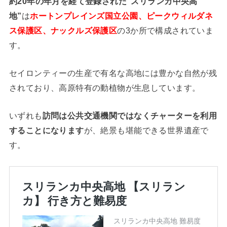
約20年の年月を経て登録された”スリランカ中央高
地”
は
ホートンプレインズ国立公園、ピークウィルダネ
ス保護区、ナックルズ保護区
の3か所で構成されていま
す。
セイロンティーの生産で有名な高地には豊かな自然が残
されており、高原特有の動植物が生息しています。
いずれも
訪問は公共交通機関ではなくチャーターを利用
することになります
が、絶景も堪能できる世界遺産で
す。