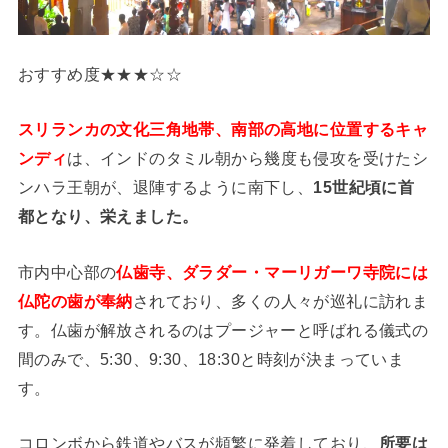
おすすめ度★★★☆☆
スリランカの文化三角地帯、南部の高地に位置するキャ
ンディ
は、インドのタミル朝から幾度も侵攻を受けたシ
ンハラ王朝が、退陣するように南下し、
15世紀頃に首
都となり、栄えました。
市内中心部の
仏歯寺、ダラダー・マーリガーワ寺院には
仏陀の歯が奉納
されており、多くの人々が巡礼に訪れま
す。仏歯が解放されるのはプージャーと呼ばれる儀式の
間のみで、5:30、9:30、18:30と時刻が決まっていま
す。
コロンボから鉄道やバスが頻繁に発着しており、
所要は