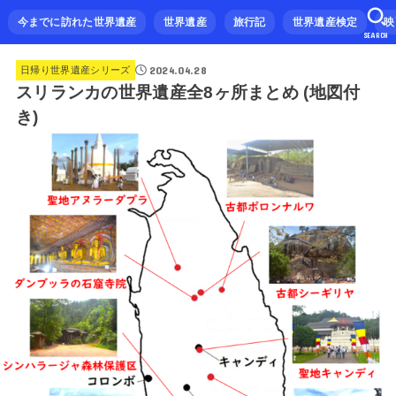
今までに訪れた世界遺産
世界遺産
旅行記
世界遺産検定
映
SEARCH
2024.04.28
日帰り世界遺産シリーズ
スリランカの世界遺産全8ヶ所まとめ (地図付
き)