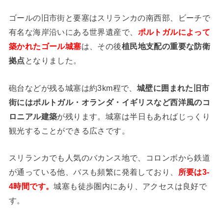
ゴールの旧市街と要塞はスリランカの南西部、ビーチで
有名な海岸沿いにある世界遺産で、
ポルトガルによって
築かれたゴール城塞
は、その後
植民地支配の重要な防衛
拠点
となりました。
砲台などが残る城塞は約3km程で、
城壁に囲まれた旧市
街にはポルトガル・オランダ・イギリスなど西洋風のコ
ロニアル建築
が残ります。城塞は半日もあればじっくり
観光することができる広さです。
スリランカでも人気のバカンス地で、コロンボから鉄道
が通っている他、バスも頻繁に発着しており、
所要は3-
4時間です。
城塞も徒歩圏内にあり、アクセスは良好で
す。