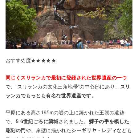
おすすめ度★★★★★
同じくスリランカで最初に登録された世界遺産の一つ
で、”スリランカの文化三角地帯”の中心部にあり、
スリ
ランカでもっとも有名な世界遺産です。
平原にある高さ195mの岩の上に築かれた王朝の遺跡
で、
5-6世紀ごろに築城
されました。
獅子の手を模した
彫刻の門
や、岸壁に描かれた
シーギリヤ・レディ
なども