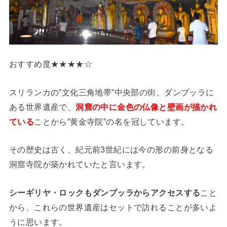
おすすめ度★★★★☆
スリランカの”文化三角地帯”中央部の街、ダンブッラに
ある世界遺産で、
洞窟の中に金色の仏像と壁画が描かれ
ている
ことから”黄金寺院”の名を冠しています。
その歴史は古く、紀元前3世紀には今の形の前身となる
洞窟寺院が築かれていたと言います。
シーギリヤ・ロックもダンブッラからアクセスする
こと
から、これらの世界遺産はセットで訪れることが多いよ
うに思います。