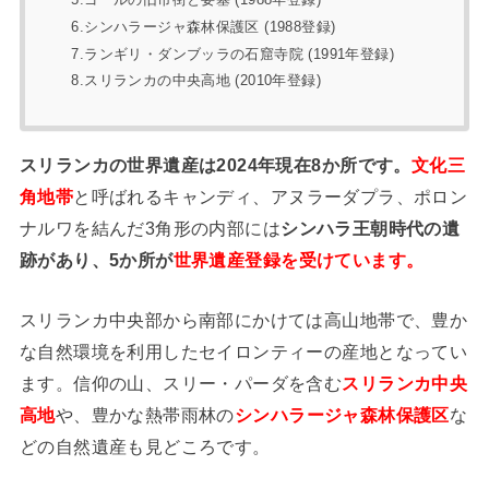
6.シンハラージャ森林保護区 (1988登録)
7.ランギリ・ダンブッラの石窟寺院 (1991年登録)
8.スリランカの中央高地 (2010年登録)
スリランカの世界遺産は2024年現在8か所です。
文化三
角地帯
と呼ばれるキャンディ、アヌラーダプラ、ポロン
ナルワを結んだ3角形の内部には
シンハラ王朝時代の遺
跡があり、5か所が
世界遺産登録を受けています。
スリランカ中央部から南部にかけては高山地帯で、豊か
な自然環境を利用したセイロンティーの産地となってい
ます。信仰の山、スリー・パーダを含む
スリランカ中央
高地
や、豊かな熱帯雨林の
シンハラージャ森林保護区
な
どの自然遺産も見どころです。