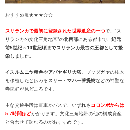
おすすめ度★★★☆☆
スリランカで最初に登録された世界遺産の一つ
で、”ス
リランカの文化三角地帯”の北西部にある都市で、
紀元
前
5世紀～10世紀頃までスリランカ最古の王都として繁
栄しました。
イスルムニヤ精舎
や
アバヤギリ大塔
、ブッダガヤの枝木
を移植したと伝わる
スリー・マハー菩提樹
などの神聖な
寺院群が見どころです。
主な交通手段は電車かバスで、いずれも
コロンボからは
5-7時間ほど
かかります。文化三角地帯の他の構成資産
と合わせて訪れるのがおすすめです。