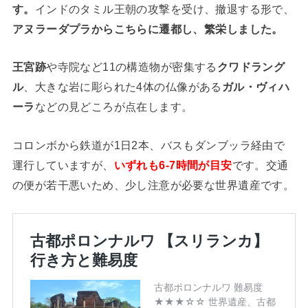
す。
インドのタミル王朝の攻撃を受け、撤退する形で、
アヌラーダプラからこちらに遷都し、繁栄しました。
王宮跡
や寺院など11の構造物が密集する
クワドラング
ル
、大きな岩に彫られた4体の仏像がある
ガル・ヴィハ
ーラ
などの見どころが点在します。
コロンボから鉄道が1日2本、バスもダンブッラ経由で
運行していますが、
いずれも6-7時間が目安
です。交通
の便が若干悪いため、少し注意が必要な世界遺産です。