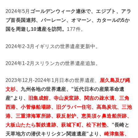
2024年5月
ゴールデンウィーク連休で、エジプト、アラ
ブ首長国連邦、バーレーン、オマーン、カタールの5か
国を周遊し10遺産を訪問。
177件。
2024年2-3月イギリスの世界遺産更新中。
2024年1-2月スリランカの世界遺産追加。
2023年12月-2024年1月日本の世界遺産、
屋久島及び縄
文杉、
九州各地の世界遺産、”近代日本の産業革命遺
産”より、
旧集成館、寺山炭窯跡、関吉の疎水溝、三角
西港、小菅修船場跡、旧グラバー住宅、高島炭坑、三池
港、三重津海軍所跡、萩反射炉、恵美須ヶ鼻造船所跡、
大板山たたら製鉄遺跡、萩城下町、松下村塾
、”長崎と
天草地方の潜伏キリシタン関連遺産”より、
崎津集落、