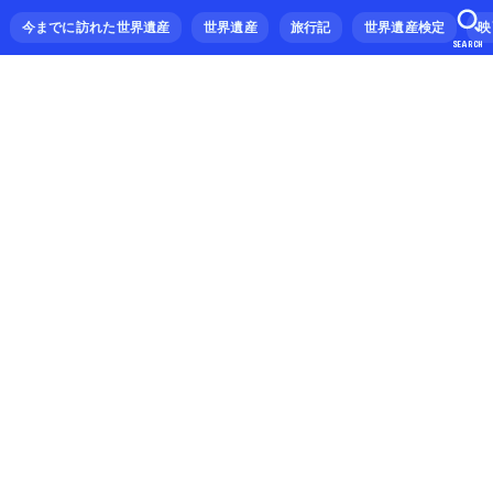
今までに訪れた世界遺産
世界遺産
旅行記
世界遺産検定
映
SEARCH