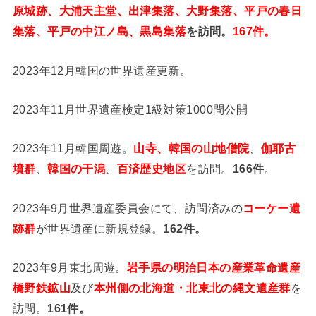
原城跡、大浦天主堂、出津集落、大野集落、平戸の春日
集落、平戸の中江ノ島、黒島集落
を訪問。
167件。
2023年12月韓国の世界遺産更新。
2023年11月世界遺産検定1級対策1000問公開
2023年11月韓国周遊。
山寺、韓国の山地僧院
、
伽耶古
墳群
、
韓国の干潟
、
百済歴史地区
を訪問。
166件
。
2023年9月世界遺産委員会にて、訪問済みの
コーケー遺
跡群
が世界遺産に新規登録。
162件。
2023年9月東北周遊。
岩手県の明治日本の産業革命遺産
橋野鉄鉱山
及び
本州側の北海道・北東北の縄文遺産群
を
訪問。
161件。