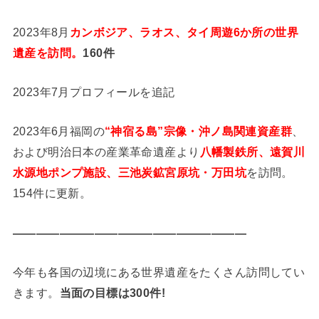
2023年8月
カンボジア、ラオス、タイ周遊6か所の世界
遺産を訪問。
160件
2023年7月プロフィールを追記
2023年6月福岡の
“神宿る島”宗像・沖ノ島関連資産群
、
および明治日本の産業革命遺産より
八幡製鉄所、遠賀川
水源地ポンプ施設、三池炭鉱宮原坑・万田坑
を訪問。
154件に更新。
————————————————————
今年も各国の辺境にある世界遺産をたくさん訪問してい
きます。
当面の目標は300件!