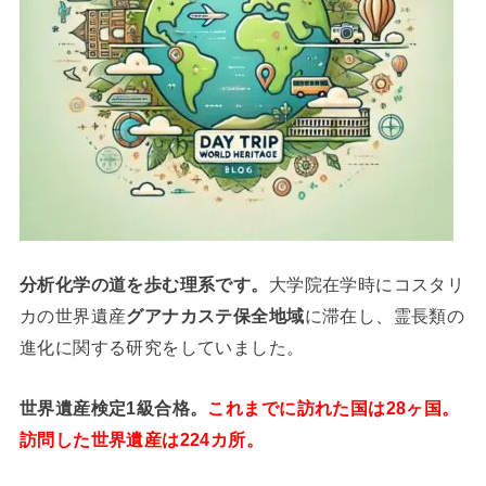
分析
化学
の道を歩む理系です。
大学院在学時にコスタリ
カの世界遺産
グアナカステ保全地域
に滞在し、霊長類の
進化に関する研究をしていました。
世界遺産検定1級合格。
これまでに訪れた国は28ヶ国。
訪問した世界遺産は224カ所。