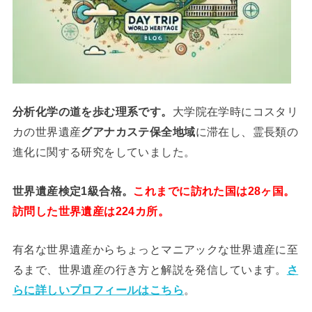
分析
化学
の道を歩む理系です。
大学院在学時にコスタリ
カの世界遺産
グアナカステ保全地域
に滞在し、霊長類の
進化に関する研究をしていました。
世界遺産検定1級合格。
これまでに訪れた国は28ヶ国。
訪問した世界遺産は224カ所。
有名な世界遺産からちょっとマニアックな世界遺産に至
るまで、世界遺産の行き方と解説を発信しています。
さ
らに詳しいプロフィールはこちら
。