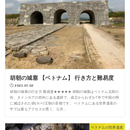
胡朝の城塞 【ベトナム】 行き方と難易度
2023.07.02
胡朝の城塞の行き方 難易度★★★★★ 胡朝の城塞はベトナム北部の
街、タインホアの郊外にある遺跡で、成立からわずか7年で中国の明
に滅ぼされた胡(ホー)王朝の首都です。 ベトナムにある世界遺産の
中では最もアクセスが悪く、公共...
ベトナムの世界遺産