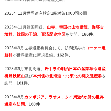
2023年11月世界遺産検定1級対策1000問公開
2023年11月韓国周遊。
山寺、韓国の山地僧院
、
伽耶古
墳群
、
韓国の干潟
、
百済歴史地区
を訪問。
166件
。
2023年9月世界遺産委員会にて、訪問済みの
コーケー遺
跡群
が世界遺産に新規登録。
162件。
2023年9月東北周遊。
岩手県の明治日本の産業革命遺産
橋野鉄鉱山
及び
本州側の北海道・北東北の縄文遺産群
を
訪問。
161件。
2023年8月
カンボジア、ラオス、タイ周遊6か所の世界
遺産を訪問。
160件