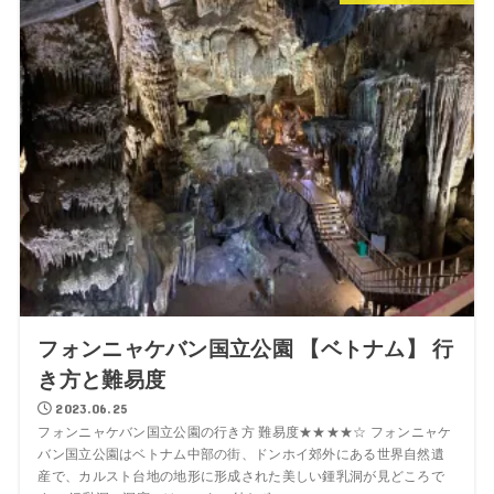
フォンニャケバン国立公園 【ベトナム】 行
き方と難易度
2023.06.25
フォンニャケバン国立公園の行き方 難易度★★★★☆ フォンニャケ
バン国立公園はベトナム中部の街、ドンホイ郊外にある世界自然遺
産で、カルスト台地の地形に形成された美しい鍾乳洞が見どころで