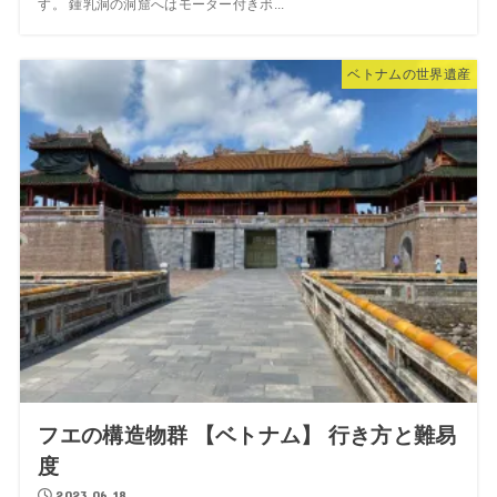
す。 鍾乳洞の洞窟へはモーター付きボ...
ベトナムの世界遺産
フエの構造物群 【ベトナム】 行き方と難易
度
2023.06.18