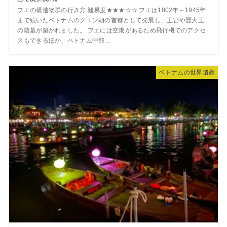
フエの構造物群の行き方 難易度★★★☆☆ フエは1802年～1945年
まで続いたベトナムのグエン朝の首都として発展し、王宮や歴大王
の陵墓が築かれました。 フエには空港があるため飛行機でのアクセ
スもできるほか、ベトナム中部...
ベトナムの世界遺産