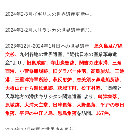
2024年2-3月イギリスの世界遺産更新中。
2024年1-2月スリランカの世界遺産追加。
2023年12月-2024年1月日本の世界遺産、
屋久島及び縄
文杉、
九州各地の世界遺産、”近代日本の産業革命遺
産”より、
旧集成館、寺山炭窯跡、関吉の疎水溝、三角
西港、小菅修船場跡、旧グラバー住宅、高島炭坑、三池
港、三重津海軍所跡、萩反射炉、恵美須ヶ鼻造船所跡、
大板山たたら製鉄遺跡、萩城下町、松下村塾
、”長崎と
天草地方の潜伏キリシタン関連遺産”より、
崎津集落、
原城跡、大浦天主堂、出津集落、大野集落、平戸の春日
集落、平戸の中江ノ島、黒島集落
を訪問。
167件。
2023年12月韓国の世界遺産更新。