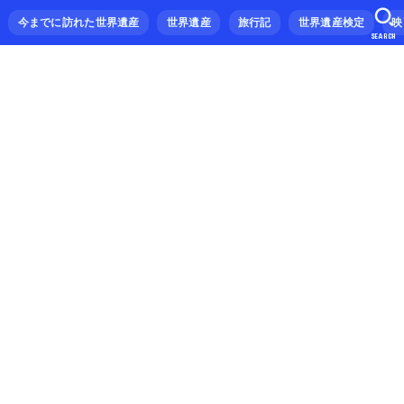
今までに訪れた世界遺産
世界遺産
旅行記
世界遺産検定
映
SEARCH