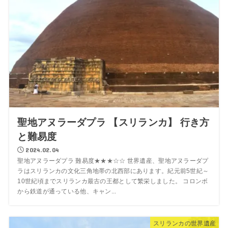
聖地アヌラーダプラ 【スリランカ】 行き方
と難易度
2024.02.04
聖地アヌラーダプラ 難易度★★★☆☆ 世界遺産、聖地アヌラーダプ
ラはスリランカの文化三角地帯の北西部にあります。紀元前5世紀～
10世紀頃までスリランカ最古の王都として繁栄しました。 コロンボ
から鉄道が通っている他、キャン...
スリランカの世界遺産