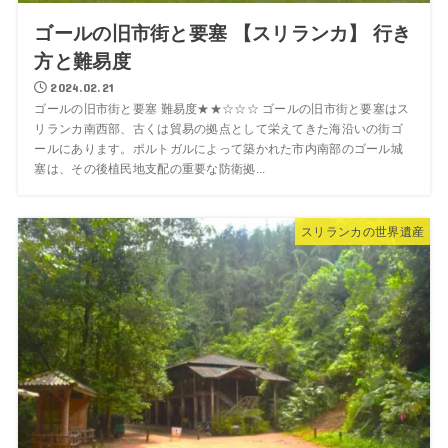
ゴールの旧市街と要塞 【スリランカ】 行き
方と難易度
2024.02.21
ゴールの旧市街と要塞 難易度★★☆☆☆ ゴールの旧市街と要塞はス
リランカ南西部、古くは貿易の拠点として栄えてきた海沿いの街ゴ
ールにあります。ポルトガルによって築かれた市内南部のゴール城
塞は、その後植民地支配の重要な防衛拠...
スリランカの世界遺産