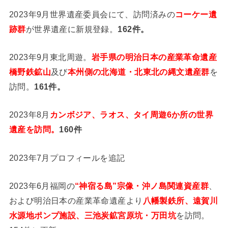
2023年9月世界遺産委員会にて、訪問済みの
コーケー遺
跡群
が世界遺産に新規登録。
162件。
2023年9月東北周遊。
岩手県の明治日本の産業革命遺産
橋野鉄鉱山
及び
本州側の北海道・北東北の縄文遺産群
を
訪問。
161件。
2023年8月
カンボジア、ラオス、タイ周遊6か所の世界
遺産を訪問。
160件
2023年7月プロフィールを追記
2023年6月福岡の
“神宿る島”宗像・沖ノ島関連資産群
、
および明治日本の産業革命遺産より
八幡製鉄所、遠賀川
水源地ポンプ施設、三池炭鉱宮原坑・万田坑
を訪問。