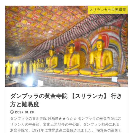
スリランカの世界遺産
ダンブッラの黄金寺院 【スリランカ】 行き
方と難易度
2024.01.28
ダンブッラの黄金寺院 難易度★★☆☆☆ ダンブッラの黄金寺院はス
リランカの中央部、文化三角地帯の中心部、ダンブッラ郊外にある
洞窟寺院で、1991年に世界遺産に登録されました。 極彩色の装飾と