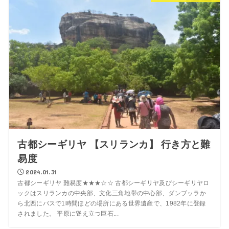
古都シーギリヤ 【スリランカ】 行き方と難
易度
2024.01.31
古都シーギリヤ 難易度★★★☆☆ 古都シーギリヤ及びシーギリヤロ
ックはスリランカの中央部、文化三角地帯の中心部、ダンブッラか
ら北西にバスで1時間ほどの場所にある世界遺産で、1982年に登録
されました。 平原に聳え立つ巨石...