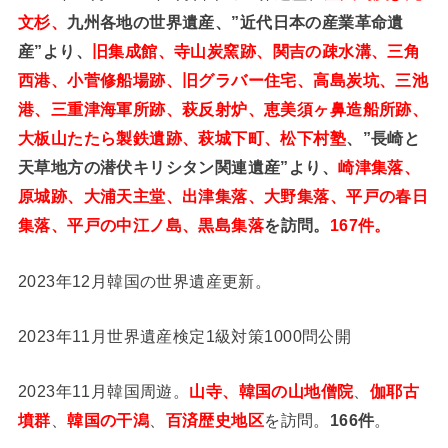
文杉、
九州各地の世界遺産、”近代日本の産業革命遺
産”より、
旧集成館、寺山炭窯跡、関吉の疎水溝、三角
西港、小菅修船場跡、旧グラバー住宅、高島炭坑、三池
港、三重津海軍所跡、萩反射炉、恵美須ヶ鼻造船所跡、
大板山たたら製鉄遺跡、萩城下町、松下村塾
、”長崎と
天草地方の潜伏キリシタン関連遺産”より、
崎津集落、
原城跡、大浦天主堂、出津集落、大野集落、平戸の春日
集落、平戸の中江ノ島、黒島集落
を訪問。
167件。
2023年12月韓国の世界遺産更新。
2023年11月世界遺産検定1級対策1000問公開
2023年11月韓国周遊。
山寺、韓国の山地僧院
、
伽耶古
墳群
、
韓国の干潟
、
百済歴史地区
を訪問。
166件
。