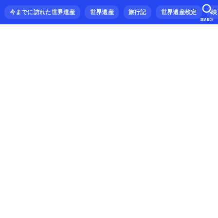
今までに訪れた世界遺産
世界遺産
旅行記
世界遺産検定
映
SEARCH