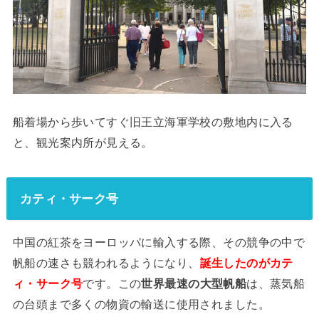
船着場から歩いてすぐ旧王立海軍学校の敷地内に入る
と、観光案内所が見える。
カティ・サーク号
中国の紅茶をヨーロッパに輸入する際、その競争の中で
帆船の速さも競われるようになり、
誕生したのがカテ
ィ・サーク号
です。この
世界最速の大型帆船
は、蒸気船
の台頭まで多くの物資の輸送に使用されました。