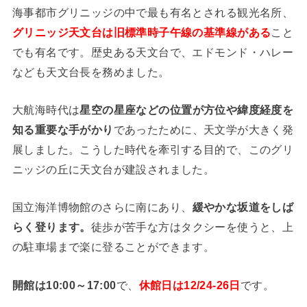
海事都市グリニッジの中で最も有名とされる観光名所、
グリニッジ天文台は旧標準時子午線の基準線がある
こと
でも有名です。歴史ある天文台で、エドモンド・ハレー
なども天文台長を務めました。
大航海時代は
星空の星座などの位置が方位や緯度経度を
知る重要な手がかり
であったために、天文学が大きく発
展しました。こうした時代を牽引する目的で、このグリ
ニッジの丘に天文台が建設されました。
国立海洋博物館のさらに南にあり、
緩やかな坂道をしば
らく登ります。
徒歩が苦手な方はタクシーを使うと、上
の駐車場まで楽に登ることができます。
開館は10:00～17:00
で、
休館日は12/24-26日
です。