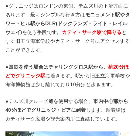
●グリニッジはロンドンの東側、テムズ川の下流方面に
あります。最もシンプルな行き方は
モニュメント駅やタ
ワー・ヒル駅からDLR(ドックランズ・ライト・レイル
ウェイ)
を使う手段です。
カティ・サーク駅で降りる
と
すぐ旧王立海軍学校やカティ・サーク号にアクセスする
ことができます。
●国鉄を使う場合はチャリングクロス駅から、
約20分ほ
どでグリニッジ駅
に着きます。駅から旧王立海軍学校や
海洋博物館は少し離れており10分ほど歩きます。
●テムズ川クルーズ船を使用する場合、
市内中心部から
40分ほどでグリニッジ・ピアに到着
します。船着場は
カティサーク広場や観光案内所に直結しています。