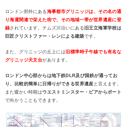
ロンドン郊外にある
海事都市グリニッジは、その名の通
り海運関連で栄えた街で、その地域一帯が世界遺産に登
録
されています。テムズ川沿いにある
旧王立海軍学校は
巨匠クリストファー・レンによる建築
です。
また、グリニッジの丘上には
旧標準時子午線でも有名な
グリニッジ天文台
があります。
ロンドン中心部からは地下鉄DLR及び国鉄が通ってお
り、
比較的簡単に日帰りができる世界遺産
と言えます。
また暖かい時期は
ウエストミンスター・ピアからボート
で向かうこともできます。