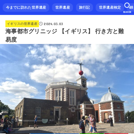
今までに訪れた世界遺産
世界遺産
旅行記
世界遺産検定
映
SEARCH
2024.03.03
イギリスの世界遺産
海事都市グリニッジ 【イギリス】 行き方と難
易度