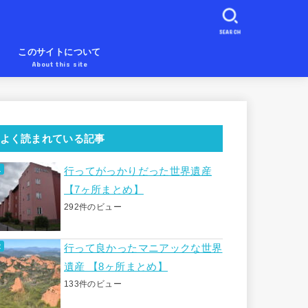
SEARCH
め
このサイトについて
About this site
よく読まれている記事
行ってがっかりだった世界遺産
【7ヶ所まとめ】
292件のビュー
行って良かったマニアックな世界
遺産 【8ヶ所まとめ】
133件のビュー