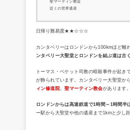
聖マーティン教会
近くの世界遺産
日帰り難易度★★☆☆☆
カンタベリーはロンドンから100kmほど離
ンタベリー大聖堂とロンドンを結ぶ道は古
トーマス・ベケット司教の暗殺事件が起き
が飾られています。カンタベリー大聖堂から
ィン修道院
、
聖マーティン教会
があります
ロンドンからは高速鉄道で1時間～1時間半
ー駅から大聖堂や他の遺産まで1kmと少し