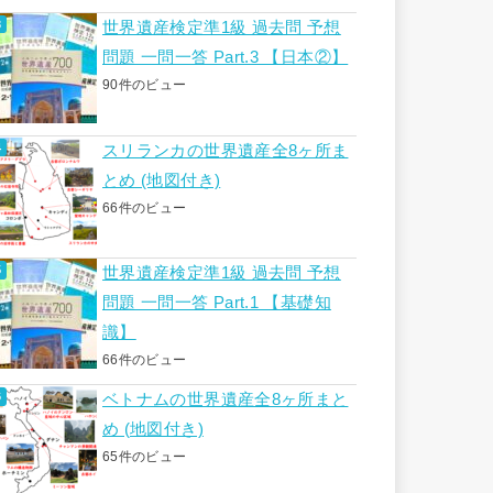
世界遺産検定準1級 過去問 予想
問題 一問一答 Part.3 【日本②】
90件のビュー
スリランカの世界遺産全8ヶ所ま
とめ (地図付き)
66件のビュー
世界遺産検定準1級 過去問 予想
問題 一問一答 Part.1 【基礎知
識】
66件のビュー
ベトナムの世界遺産全8ヶ所まと
め (地図付き)
65件のビュー