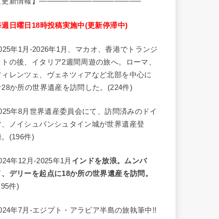
【更新情報】—————————————–
毎週日曜日18時投稿実施中(更新停滞中)
2025年1月-2026年1月、マカオ、香港でトランジ
ットの後、イタリア2週間周遊の旅へ。ローマ、
フィレンツェ、ヴェネツィアなど北部を中心に
計28か所の世界遺産を訪問した。(224件)
2025年8月世界遺産委員会にて、訪問済みのドイ
ツ、ノイシュバンシュタイン城が世界遺産登
。(196件)
024年12月-2025年1月
インドを放浪。ムンバ
イ、デリーを起点に18か所の世界遺産を訪問。
195件)
2024年7月-エジプト・アラビア半島の旅執筆中!!