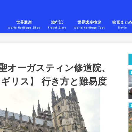
産
世界遺産
旅行記
世界遺産検定
映画まと
World Heritage Sites
Travel Diary
World Heritage Test
Movie
聖オーガスティン修道院、
イギリス】 行き方と難易度