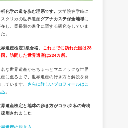
分析
化学
の道を歩む理系です。
大学院在学時に
コスタリカの世界遺産
グアナカステ保全地域
に
滞在し、霊長類の進化に関する研究をしていま
した。
世界遺産検定1級合格。
これまでに訪れた国は28
ヶ国。訪問した世界遺産は224カ所。
有名な世界遺産からちょっとマニアックな世界
遺産に至るまで、世界遺産の行き方と解説を発
信しています。
さらに詳しいプロフィールはこ
ちら
。
世界遺産検定と地球の歩き方がコラボ!私の寄稿
も採用されました
世界遺産の歩き方