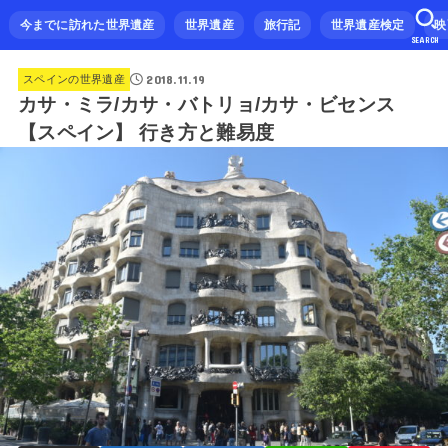
今までに訪れた世界遺産
世界遺産
旅行記
世界遺産検定
映
SEARCH
2018.11.19
スペインの世界遺産
カサ・ミラ/カサ・バトリョ/カサ・ビセンス
【スペイン】 行き方と難易度