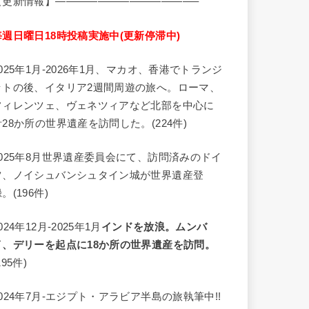
【更新情報】—————————————–
毎週日曜日18時投稿実施中(更新停滞中)
2025年1月-2026年1月、マカオ、香港でトランジ
ットの後、イタリア2週間周遊の旅へ。ローマ、
フィレンツェ、ヴェネツィアなど北部を中心に
計28か所の世界遺産を訪問した。(224件)
2025年8月世界遺産委員会にて、訪問済みのドイ
ツ、ノイシュバンシュタイン城が世界遺産登
。(196件)
024年12月-2025年1月
インドを放浪。ムンバ
イ、デリーを起点に18か所の世界遺産を訪問。
195件)
2024年7月-エジプト・アラビア半島の旅執筆中!!