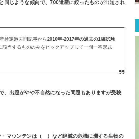
級と同じような傾向で、700遺産に絞ったもの
が出題され
産検定過去問記事から
2010年-2017年の過去の1級試験
産に該当するもののみをピックアップして一問一答形式
とで、出題がやや不自然になった問題もありますが受験
ン・マウンテンは（ ）など絶滅の危機に瀕する生物の