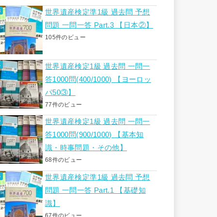
世界遺産検定準1級 過去問 予想
問題 一問一答 Part.3 【日本②】
105件のビュー
世界遺産検定1級 過去問 一問一
答1000問(400/1000) 【ヨーロッ
パ50③】
77件のビュー
世界遺産検定1級 過去問 一問一
答1000問(900/1000) 【基本知
識・時事問題・その他】
68件のビュー
世界遺産検定準1級 過去問 予想
問題 一問一答 Part.1 【基礎知
識】
67件のビュー