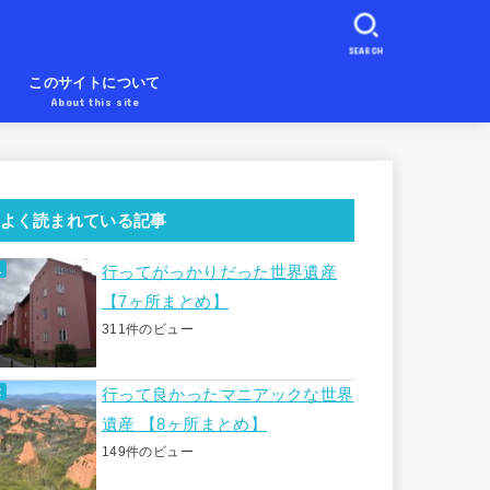
SEARCH
め
このサイトについて
About this site
よく読まれている記事
行ってがっかりだった世界遺産
【7ヶ所まとめ】
311件のビュー
行って良かったマニアックな世界
遺産 【8ヶ所まとめ】
149件のビュー