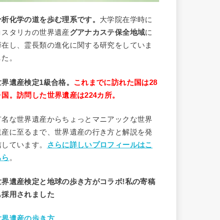
分析
化学
の道を歩む理系です。
大学院在学時に
コスタリカの世界遺産
グアナカステ保全地域
に
滞在し、霊長類の進化に関する研究をしていま
した。
世界遺産検定1級合格。
これまでに訪れた国は28
ヶ国。訪問した世界遺産は224カ所。
有名な世界遺産からちょっとマニアックな世界
遺産に至るまで、世界遺産の行き方と解説を発
信しています。
さらに詳しいプロフィールはこ
ちら
。
世界遺産検定と地球の歩き方がコラボ!私の寄稿
も採用されました
世界遺産の歩き方