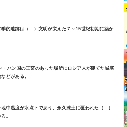
学的遺跡は（ ）文明が栄えた７～15世紀初期に築か
ン・ハン国の王宮のあった場所にロシア人が建てた城塞
物などがある。
を地中温度が氷点下であり、永久凍土に覆われた（ ）
いる。