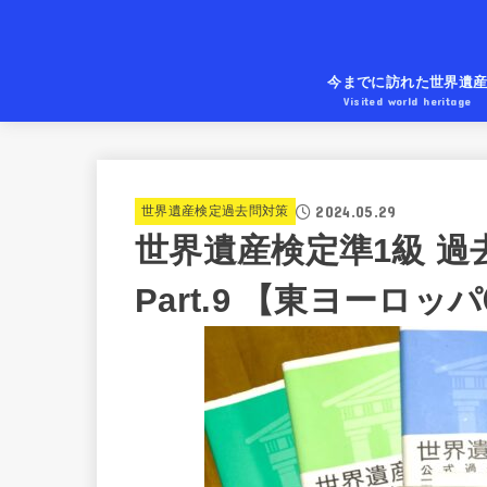
今までに訪れた世界遺
Visited world heritage
2024.05.29
世界遺産検定過去問対策
世界遺産検定準1級 過
Part.9 【東ヨーロッ