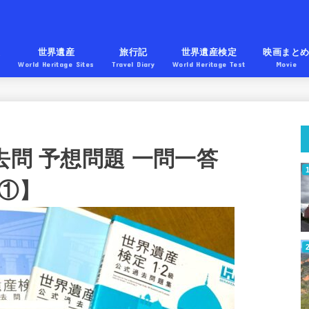
産
世界遺産
旅行記
世界遺産検定
映画まと
World Heritage Sites
Travel Diary
World Heritage Test
Movie
去問 予想問題 一問一答
パ①】