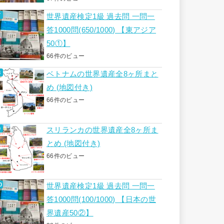
世界遺産検定1級 過去問 一問一
答1000問(650/1000) 【東アジア
50①】
66件のビュー
ベトナムの世界遺産全8ヶ所まと
め (地図付き)
66件のビュー
スリランカの世界遺産全8ヶ所ま
とめ (地図付き)
66件のビュー
世界遺産検定1級 過去問 一問一
答1000問(100/1000) 【日本の世
界遺産50②】