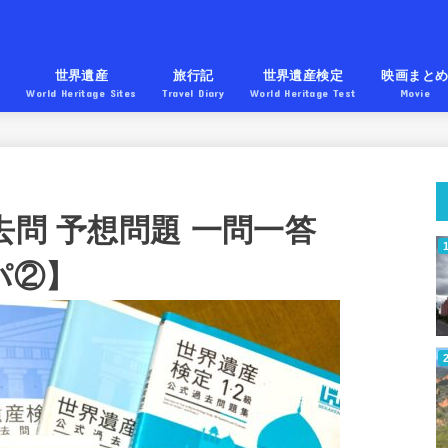
産
世界遺産
旅行記
世界遺産検定
映画まと
World Heritage Sites
Travel Diary
World Heritage Test
Movie
去問 予想問題 一問一答
ッパ②】