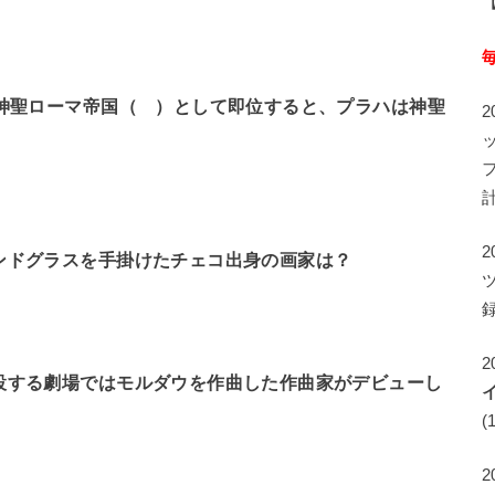
が神聖ローマ帝国（ ）として即位すると、プラハは神聖
ンドグラスを手掛けたチェコ出身の画家は？
録
2
設する劇場ではモルダウを作曲した作曲家がデビューし
(