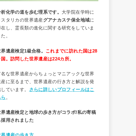
分析
化学
の道を歩む理系です。
大学院在学時に
コスタリカの世界遺産
グアナカステ保全地域
に
滞在し、霊長類の進化に関する研究をしていま
した。
世界遺産検定1級合格。
これまでに訪れた国は28
ヶ国。訪問した世界遺産は224カ所。
有名な世界遺産からちょっとマニアックな世界
遺産に至るまで、世界遺産の行き方と解説を発
信しています。
さらに詳しいプロフィールはこ
ちら
。
世界遺産検定と地球の歩き方がコラボ!私の寄稿
も採用されました
世界遺産の歩き方