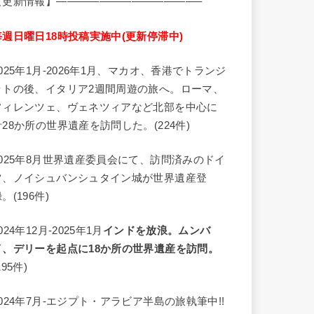
【更新情報】—————————————–
毎週日曜日18時投稿実施中(更新停滞中)
2025年1月-2026年1月、マカオ、香港でトランジ
ットの後、イタリア2週間周遊の旅へ。ローマ、
フィレンツェ、ヴェネツィアなど北部を中心に
計28か所の世界遺産を訪問した。(224件)
2025年8月世界遺産委員会にて、訪問済みのドイ
ツ、ノイシュバンシュタイン城が世界遺産登
。(196件)
024年12月-2025年1月
インドを放浪。ムンバ
イ、デリーを起点に18か所の世界遺産を訪問。
195件)
2024年7月-エジプト・アラビア半島の旅執筆中!!