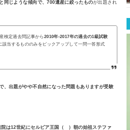
級と同じような傾向で、700遺産に絞ったもの
が出題され
産検定過去問記事から
2010年-2017年の過去の1級試験
産に該当するもののみをピックアップして一問一答形式
とで、出題がやや不自然になった問題もありますが受験
院は12世紀にセルビア王国（ ）朝の始祖ステファ