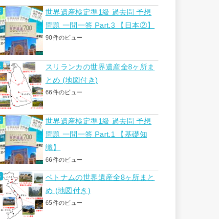
世界遺産検定準1級 過去問 予想
問題 一問一答 Part.3 【日本②】
90件のビュー
スリランカの世界遺産全8ヶ所ま
とめ (地図付き)
66件のビュー
世界遺産検定準1級 過去問 予想
問題 一問一答 Part.1 【基礎知
識】
66件のビュー
ベトナムの世界遺産全8ヶ所まと
め (地図付き)
65件のビュー