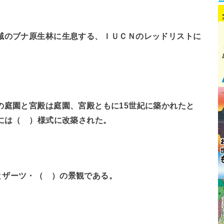
域のブナ原生林に生息する、ＩＵＣＮのレッドリストに
の庭園と宮殿は庭園、宮殿ともに15世紀に築かれたと
紀には（ ）様式に改築された。
とザーツ・（ ）の景観である。