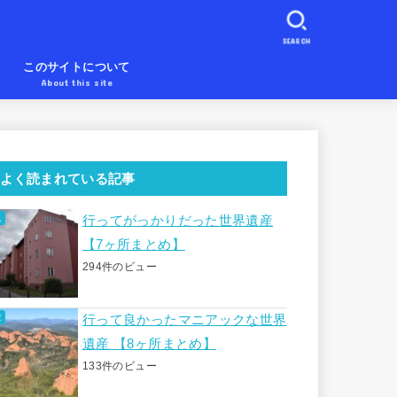
SEARCH
め
このサイトについて
About this site
よく読まれている記事
行ってがっかりだった世界遺産
【7ヶ所まとめ】
294件のビュー
行って良かったマニアックな世界
遺産 【8ヶ所まとめ】
133件のビュー