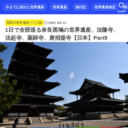
今までに訪れた世界遺産
世界遺産
旅行記
世界遺産検定
映
SEARCH
2021.08.15
関西の世界遺産バイク旅
1日で全部巡る奈良斑鳩の世界遺産、法隆寺、
法起寺、薬師寺、唐招提寺【日本】Part9