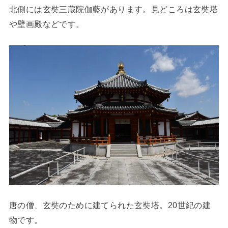
北側には玄奘三蔵院伽藍があります。見どころは玄奘塔
や壁画殿などです。
唐の僧、玄奘のために建てられた玄奘塔。20世紀の建
物です。