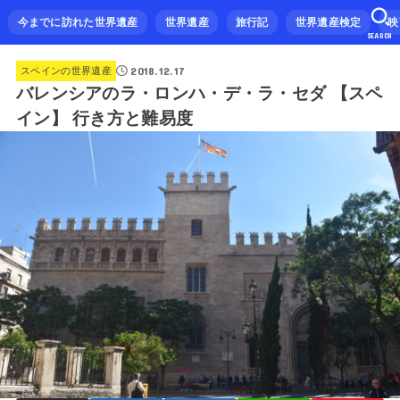
今までに訪れた世界遺産
世界遺産
旅行記
世界遺産検定
映
SEARCH
2018.12.17
スペインの世界遺産
バレンシアのラ・ロンハ・デ・ラ・セダ 【スペ
イン】 行き方と難易度