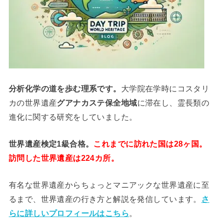
分析
化学
の道を歩む理系です。
大学院在学時にコスタリ
カの世界遺産
グアナカステ保全地域
に滞在し、霊長類の
進化に関する研究をしていました。
世界遺産検定1級合格。
これまでに訪れた国は28ヶ国。
訪問した世界遺産は224カ所。
有名な世界遺産からちょっとマニアックな世界遺産に至
るまで、世界遺産の行き方と解説を発信しています。
さ
らに詳しいプロフィールはこちら
。