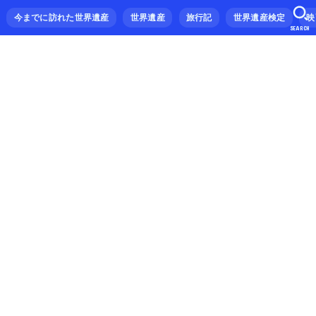
今までに訪れた世界遺産
世界遺産
旅行記
世界遺産検定
映
SEARCH