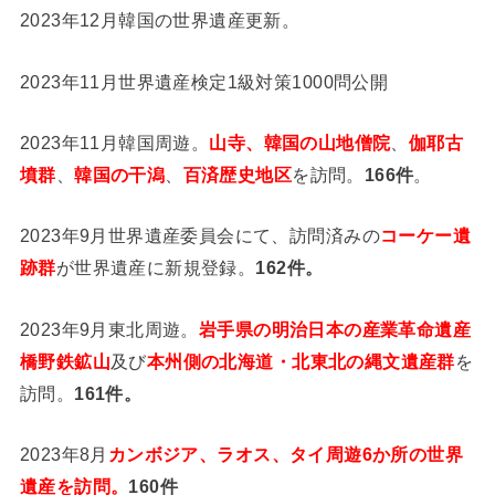
2023年12月韓国の世界遺産更新。
2023年11月世界遺産検定1級対策1000問公開
2023年11月韓国周遊。
山寺、韓国の山地僧院
、
伽耶古
墳群
、
韓国の干潟
、
百済歴史地区
を訪問。
166件
。
2023年9月世界遺産委員会にて、訪問済みの
コーケー遺
跡群
が世界遺産に新規登録。
162件。
2023年9月東北周遊。
岩手県の明治日本の産業革命遺産
橋野鉄鉱山
及び
本州側の北海道・北東北の縄文遺産群
を
訪問。
161件。
2023年8月
カンボジア、ラオス、タイ周遊6か所の世界
遺産を訪問。
160件