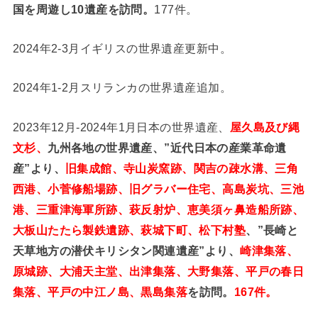
国を周遊し10遺産を訪問。
177件。
2024年2-3月イギリスの世界遺産更新中。
2024年1-2月スリランカの世界遺産追加。
2023年12月-2024年1月日本の世界遺産、
屋久島及び縄
文杉、
九州各地の世界遺産、”近代日本の産業革命遺
産”より、
旧集成館、寺山炭窯跡、関吉の疎水溝、三角
西港、小菅修船場跡、旧グラバー住宅、高島炭坑、三池
港、三重津海軍所跡、萩反射炉、恵美須ヶ鼻造船所跡、
大板山たたら製鉄遺跡、萩城下町、松下村塾
、”長崎と
天草地方の潜伏キリシタン関連遺産”より、
崎津集落、
原城跡、大浦天主堂、出津集落、大野集落、平戸の春日
集落、平戸の中江ノ島、黒島集落
を訪問。
167件。