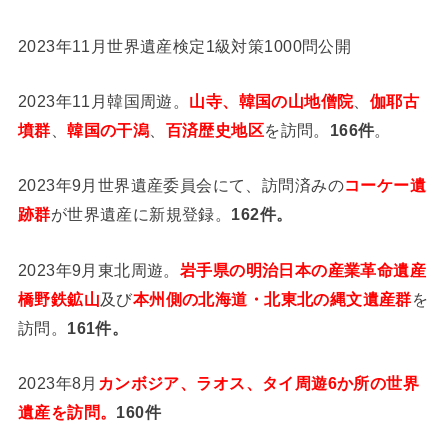
2023年11月世界遺産検定1級対策1000問公開
2023年11月韓国周遊。
山寺、韓国の山地僧院
、
伽耶古
墳群
、
韓国の干潟
、
百済歴史地区
を訪問。
166件
。
2023年9月世界遺産委員会にて、訪問済みの
コーケー遺
跡群
が世界遺産に新規登録。
162件。
2023年9月東北周遊。
岩手県の明治日本の産業革命遺産
橋野鉄鉱山
及び
本州側の北海道・北東北の縄文遺産群
を
訪問。
161件。
2023年8月
カンボジア、ラオス、タイ周遊6か所の世界
遺産を訪問。
160件