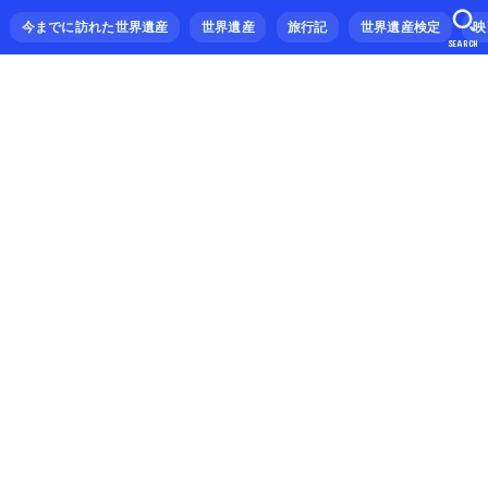
今までに訪れた世界遺産
世界遺産
旅行記
世界遺産検定
映
SEARCH