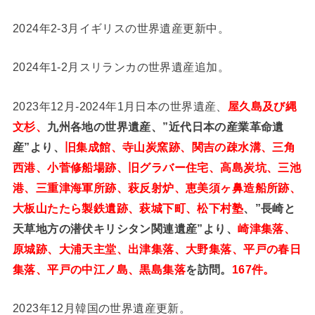
2024年2-3月イギリスの世界遺産更新中。
2024年1-2月スリランカの世界遺産追加。
2023年12月-2024年1月日本の世界遺産、
屋久島及び縄
文杉、
九州各地の世界遺産、”近代日本の産業革命遺
産”より、
旧集成館、寺山炭窯跡、関吉の疎水溝、三角
西港、小菅修船場跡、旧グラバー住宅、高島炭坑、三池
港、三重津海軍所跡、萩反射炉、恵美須ヶ鼻造船所跡、
大板山たたら製鉄遺跡、萩城下町、松下村塾
、”長崎と
天草地方の潜伏キリシタン関連遺産”より、
崎津集落、
原城跡、大浦天主堂、出津集落、大野集落、平戸の春日
集落、平戸の中江ノ島、黒島集落
を訪問。
167件。
2023年12月韓国の世界遺産更新。