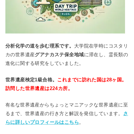
分析
化学
の道を歩む理系です。
大学院在学時にコスタリ
カの世界遺産
グアナカステ保全地域
に滞在し、霊長類の
進化に関する研究をしていました。
世界遺産検定1級合格。
これまでに訪れた国は28ヶ国。
訪問した世界遺産は224カ所。
有名な世界遺産からちょっとマニアックな世界遺産に至
るまで、世界遺産の行き方と解説を発信しています。
さ
らに詳しいプロフィールはこちら
。