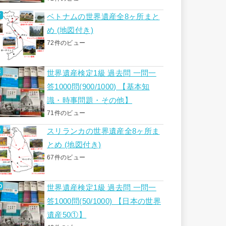
ベトナムの世界遺産全8ヶ所まと
め (地図付き)
72件のビュー
世界遺産検定1級 過去問 一問一
答1000問(900/1000) 【基本知
識・時事問題・その他】
71件のビュー
スリランカの世界遺産全8ヶ所ま
とめ (地図付き)
67件のビュー
世界遺産検定1級 過去問 一問一
答1000問(50/1000) 【日本の世界
遺産50①】