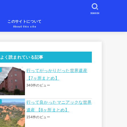
SEARCH
め
このサイトについて
About this site
よく読まれている記事
行ってがっかりだった世界遺産
【7ヶ所まとめ】
340件のビュー
行って良かったマニアックな世界
遺産 【8ヶ所まとめ】
154件のビュー