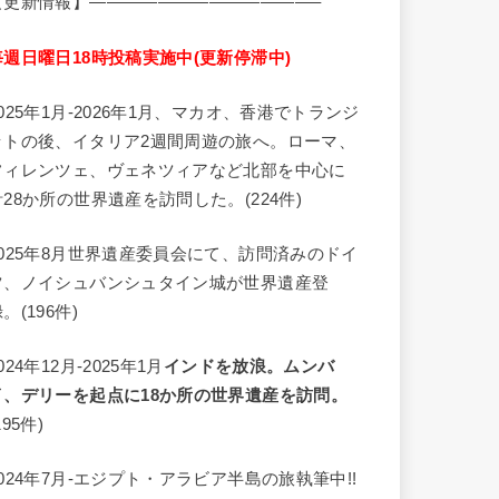
【更新情報】—————————————–
毎週日曜日18時投稿実施中(更新停滞中)
2025年1月-2026年1月、マカオ、香港でトランジ
ットの後、イタリア2週間周遊の旅へ。ローマ、
フィレンツェ、ヴェネツィアなど北部を中心に
計28か所の世界遺産を訪問した。(224件)
2025年8月世界遺産委員会にて、訪問済みのドイ
ツ、ノイシュバンシュタイン城が世界遺産登
。(196件)
024年12月-2025年1月
インドを放浪。ムンバ
イ、デリーを起点に18か所の世界遺産を訪問。
195件)
2024年7月-エジプト・アラビア半島の旅執筆中!!