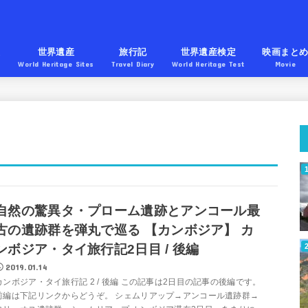
産
世界遺産
旅行記
世界遺産検定
映画まと
World Heritage Sites
Travel Diary
World Heritage Test
Movie
自然の驚異タ・プローム遺跡とアンコール最
古の遺跡群を弾丸で巡る 【カンボジア】 カ
ンボジア・タイ旅行記2日目 / 後編
2019.01.14
カンボジア・タイ旅行記 2 / 後編 この記事は2日目の記事の後編です。
前編は下記リンクからどうぞ。 シェムリアップ→アンコール遺跡群→