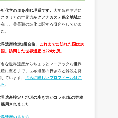
分析
化学
の道を歩む理系です。
大学院在学時に
コスタリカの世界遺産
グアナカステ保全地域
に
滞在し、霊長類の進化に関する研究をしていま
した。
世界遺産検定1級合格。
これまでに訪れた国は28
ヶ国。訪問した世界遺産は224カ所。
有名な世界遺産からちょっとマニアックな世界
遺産に至るまで、世界遺産の行き方と解説を発
信しています。
さらに詳しいプロフィールはこ
ちら
。
世界遺産検定と地球の歩き方がコラボ!私の寄稿
も採用されました
世界遺産の歩き方