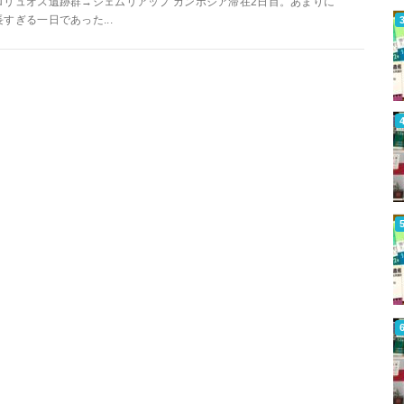
ロリュオス遺跡群→シェムリアップ カンボジア滞在2日目。あまりに
長すぎる一日であった...