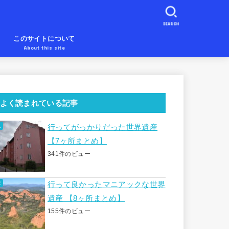
SEARCH
め
このサイトについて
About this site
よく読まれている記事
行ってがっかりだった世界遺産
【7ヶ所まとめ】
341件のビュー
行って良かったマニアックな世界
遺産 【8ヶ所まとめ】
155件のビュー