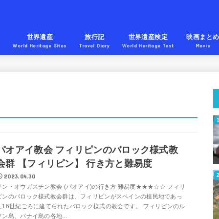
産
世界遺産
旅行記
世界遺産検定
映画まと
World Heritage Sites
Travel Diary
World Heritage Test
Movie
パオアイ教会 フィリピンのバロック様式教
会群 【フィリピン】 行き方と難易度
2023.04.30
サン・オウガスチン教会 (パオアイ)の行き方 難易度★★★☆☆ フィリ
ピンのバロック様式教会群は、フィリピンがスペインの植民地であっ
た16世紀ごろに建てられたバロック様式の教会です。 フィリピンのル
ソン島、パナイ島の各地...