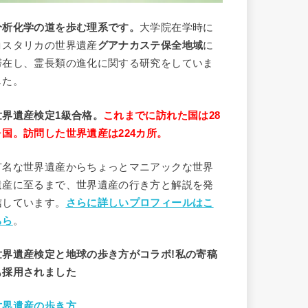
分析
化学
の道を歩む理系です。
大学院在学時に
コスタリカの世界遺産
グアナカステ保全地域
に
滞在し、霊長類の進化に関する研究をしていま
した。
世界遺産検定1級合格。
これまでに訪れた国は28
ヶ国。訪問した世界遺産は224カ所。
有名な世界遺産からちょっとマニアックな世界
遺産に至るまで、世界遺産の行き方と解説を発
信しています。
さらに詳しいプロフィールはこ
ちら
。
世界遺産検定と地球の歩き方がコラボ!私の寄稿
も採用されました
世界遺産の歩き方