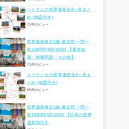
ベトナムの世界遺産全8ヶ所まと
め (地図付き)
72件のビュー
世界遺産検定1級 過去問 一問一
答1000問(900/1000) 【基本知
識・時事問題・その他】
71件のビュー
スリランカの世界遺産全8ヶ所ま
とめ (地図付き)
68件のビュー
世界遺産検定1級 過去問 一問一
答1000問(50/1000) 【日本の世界
遺産50①】