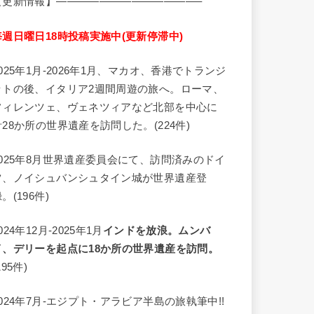
【更新情報】—————————————–
毎週日曜日18時投稿実施中(更新停滞中)
2025年1月-2026年1月、マカオ、香港でトランジ
ットの後、イタリア2週間周遊の旅へ。ローマ、
フィレンツェ、ヴェネツィアなど北部を中心に
計28か所の世界遺産を訪問した。(224件)
2025年8月世界遺産委員会にて、訪問済みのドイ
ツ、ノイシュバンシュタイン城が世界遺産登
。(196件)
024年12月-2025年1月
インドを放浪。ムンバ
イ、デリーを起点に18か所の世界遺産を訪問。
195件)
2024年7月-エジプト・アラビア半島の旅執筆中!!