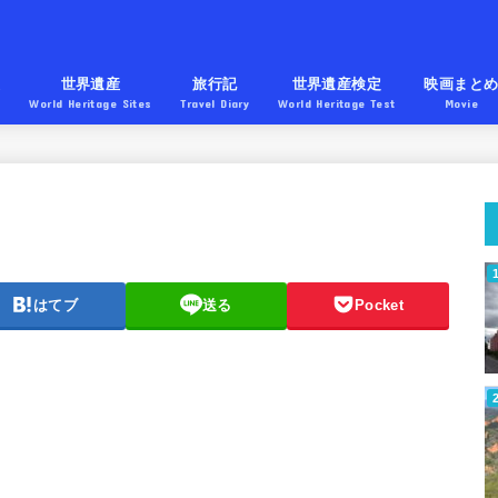
産
世界遺産
旅行記
世界遺産検定
映画まと
World Heritage Sites
Travel Diary
World Heritage Test
Movie
はてブ
送る
Pocket