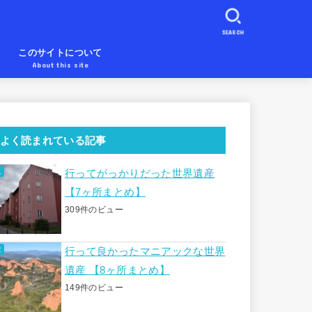
SEARCH
め
このサイトについて
About this site
よく読まれている記事
行ってがっかりだった世界遺産
【7ヶ所まとめ】
309件のビュー
行って良かったマニアックな世界
遺産 【8ヶ所まとめ】
149件のビュー