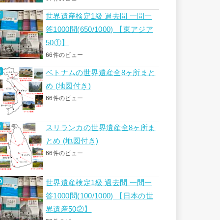
世界遺産検定1級 過去問 一問一
答1000問(650/1000) 【東アジア
50①】
66件のビュー
ベトナムの世界遺産全8ヶ所まと
め (地図付き)
66件のビュー
スリランカの世界遺産全8ヶ所ま
とめ (地図付き)
66件のビュー
世界遺産検定1級 過去問 一問一
答1000問(100/1000) 【日本の世
界遺産50②】