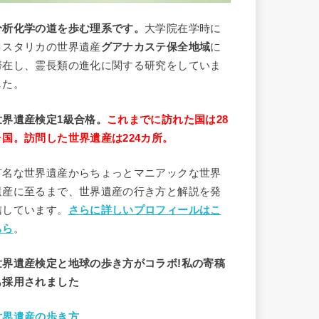
分析
化学
の道を歩む理系です。
大学院在学時に
コスタリカの世界遺産
グアナカステ保全地域
に
滞在し、霊長類の進化に関する研究をしていま
した。
世界遺産検定1級合格。
これまでに訪れた国は28
ヶ国。訪問した世界遺産は224カ所。
有名な世界遺産からちょっとマニアックな世界
遺産に至るまで、世界遺産の行き方と解説を発
信しています。
さらに詳しいプロフィールはこ
ちら
。
世界遺産検定と地球の歩き方がコラボ!私の寄稿
も採用されました
世界遺産の歩き方