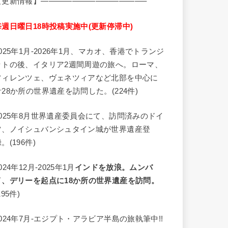
【更新情報】—————————————–
毎週日曜日18時投稿実施中(更新停滞中)
2025年1月-2026年1月、マカオ、香港でトランジ
ットの後、イタリア2週間周遊の旅へ。ローマ、
フィレンツェ、ヴェネツィアなど北部を中心に
計28か所の世界遺産を訪問した。(224件)
2025年8月世界遺産委員会にて、訪問済みのドイ
ツ、ノイシュバンシュタイン城が世界遺産登
。(196件)
024年12月-2025年1月
インドを放浪。ムンバ
イ、デリーを起点に18か所の世界遺産を訪問。
195件)
2024年7月-エジプト・アラビア半島の旅執筆中!!