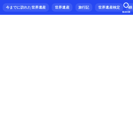
今までに訪れた世界遺産
世界遺産
旅行記
世界遺産検定
映
SEARCH