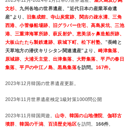
文杉、
九州各地の世界遺産、”近代日本の産業革命遺
産”より、
旧集成館、寺山炭窯跡、関吉の疎水溝、三角
西港、小菅修船場跡、旧グラバー住宅、高島炭坑、三池
港、三重津海軍所跡、萩反射炉、恵美須ヶ鼻造船所跡、
大板山たたら製鉄遺跡、萩城下町、松下村塾
、”長崎と
天草地方の潜伏キリシタン関連遺産”より、
崎津集落、
原城跡、大浦天主堂、出津集落、大野集落、平戸の春日
集落、平戸の中江ノ島、黒島集落
を訪問。
167件。
2023年12月韓国の世界遺産更新。
2023年11月世界遺産検定1級対策1000問公開
2023年11月韓国周遊。
山寺、韓国の山地僧院
、
伽耶古
墳群
、
韓国の干潟
、
百済歴史地区
を訪問。
166件
。