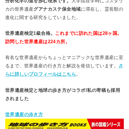
分析
化学
の道を歩む理系です。
大学院在学時にコスタリ
カの世界遺産
グアナカステ保全地域
に滞在し、霊長類の
進化に関する研究をしていました。
世界遺産検定1級合格。
これまでに訪れた国は28ヶ国。
訪問した世界遺産は224カ所。
有名な世界遺産からちょっとマニアックな世界遺産に至
るまで、世界遺産の行き方と解説を発信しています。
さ
らに詳しいプロフィールはこちら
。
世界遺産検定と地球の歩き方がコラボ!私の寄稿も採用
されました
世界遺産の歩き方