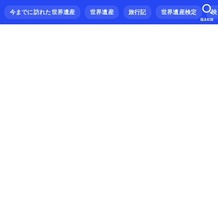
今までに訪れた世界遺産
世界遺産
旅行記
世界遺産検定
映
SEARCH