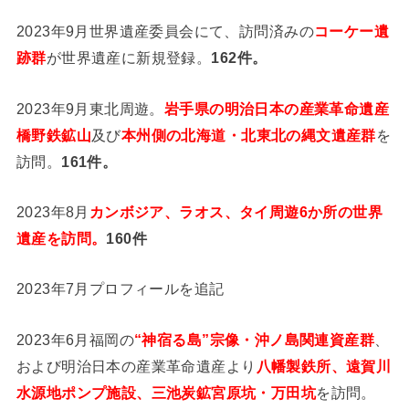
2023年9月世界遺産委員会にて、訪問済みの
コーケー遺
跡群
が世界遺産に新規登録。
162件。
2023年9月東北周遊。
岩手県の明治日本の産業革命遺産
橋野鉄鉱山
及び
本州側の北海道・北東北の縄文遺産群
を
訪問。
161件。
2023年8月
カンボジア、ラオス、タイ周遊6か所の世界
遺産を訪問。
160件
2023年7月プロフィールを追記
2023年6月福岡の
“神宿る島”宗像・沖ノ島関連資産群
、
および明治日本の産業革命遺産より
八幡製鉄所、遠賀川
水源地ポンプ施設、三池炭鉱宮原坑・万田坑
を訪問。