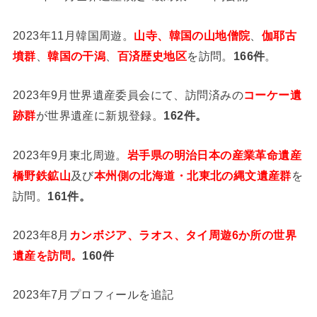
2023年11月韓国周遊。
山寺、韓国の山地僧院
、
伽耶古
墳群
、
韓国の干潟
、
百済歴史地区
を訪問。
166件
。
2023年9月世界遺産委員会にて、訪問済みの
コーケー遺
跡群
が世界遺産に新規登録。
162件。
2023年9月東北周遊。
岩手県の明治日本の産業革命遺産
橋野鉄鉱山
及び
本州側の北海道・北東北の縄文遺産群
を
訪問。
161件。
2023年8月
カンボジア、ラオス、タイ周遊6か所の世界
遺産を訪問。
160件
2023年7月プロフィールを追記