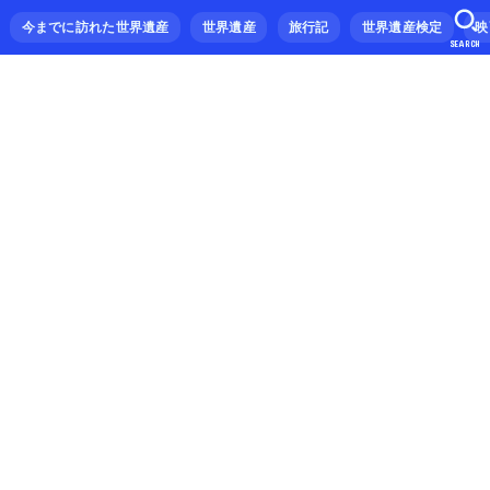
今までに訪れた世界遺産
世界遺産
旅行記
世界遺産検定
映
SEARCH