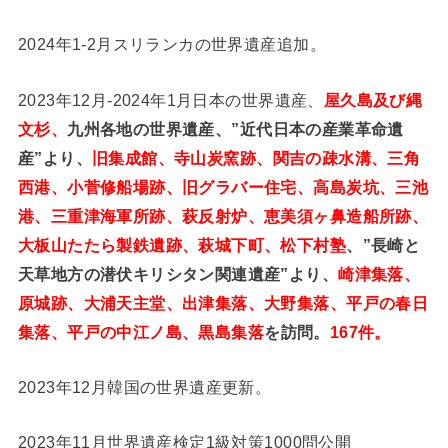
2024年1-2月スリランカの世界遺産追加。
2023年12月-2024年1月日本の世界遺産、
屋久島及び縄
文杉、
九州各地の世界遺産、”近代日本の産業革命遺
産”より、
旧集成館、寺山炭窯跡、関吉の疎水溝、三角
西港、小菅修船場跡、旧グラバー住宅、高島炭坑、三池
港、三重津海軍所跡、萩反射炉、恵美須ヶ鼻造船所跡、
大板山たたら製鉄遺跡、萩城下町、松下村塾
、”長崎と
天草地方の潜伏キリシタン関連遺産”より、
崎津集落、
原城跡、大浦天主堂、出津集落、大野集落、平戸の春日
集落、平戸の中江ノ島、黒島集落
を訪問。
167件。
2023年12月韓国の世界遺産更新。
2023年11月世界遺産検定1級対策1000問公開