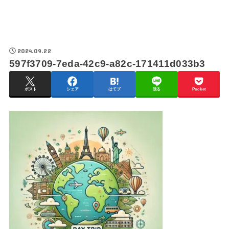
2024.09.22
597f3709-7eda-42c9-a82c-171411d033b3
ポスト
シェア
はてブ
送る
Pocket