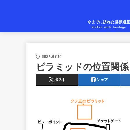
今までに訪れた世界遺
Visited world heritage
2024.07.14
ピラミッドの位置関係
ポスト
シェア