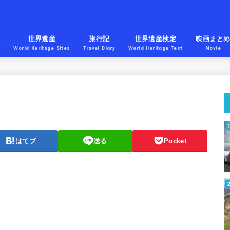
産
世界遺産
旅行記
世界遺産検定
映画まと
World Heritage Sites
Travel Diary
World Heritage Test
Movie
はてブ
送る
Pocket