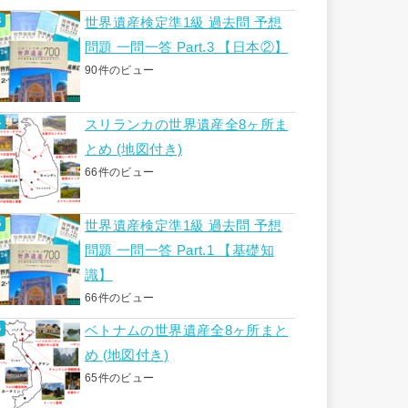
世界遺産検定準1級 過去問 予想
問題 一問一答 Part.3 【日本②】
90件のビュー
スリランカの世界遺産全8ヶ所ま
とめ (地図付き)
66件のビュー
世界遺産検定準1級 過去問 予想
問題 一問一答 Part.1 【基礎知
識】
66件のビュー
ベトナムの世界遺産全8ヶ所まと
め (地図付き)
65件のビュー