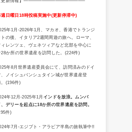
【更新情報】—————————————–
毎週日曜日18時投稿実施中(更新停滞中)
2025年1月-2026年1月、マカオ、香港でトランジ
ットの後、イタリア2週間周遊の旅へ。ローマ、
フィレンツェ、ヴェネツィアなど北部を中心に
計28か所の世界遺産を訪問した。(224件)
2025年8月世界遺産委員会にて、訪問済みのドイ
ツ、ノイシュバンシュタイン城が世界遺産登
。(196件)
024年12月-2025年1月
インドを放浪。ムンバ
イ、デリーを起点に18か所の世界遺産を訪問。
195件)
2024年7月-エジプト・アラビア半島の旅執筆中!!