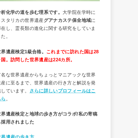
分析
化学
の道を歩む理系です。
大学院在学時に
コスタリカの世界遺産
グアナカステ保全地域
に
滞在し、霊長類の進化に関する研究をしていま
した。
世界遺産検定1級合格。
これまでに訪れた国は28
ヶ国。訪問した世界遺産は224カ所。
有名な世界遺産からちょっとマニアックな世界
遺産に至るまで、世界遺産の行き方と解説を発
信しています。
さらに詳しいプロフィールはこ
ちら
。
世界遺産検定と地球の歩き方がコラボ!私の寄稿
も採用されました
世界遺産の歩き方