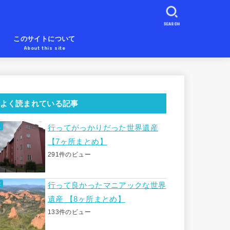
SEARCH
め
このサイトについて
About this site
よく読まれている記事
行ってがっかりだった世界遺産
【7ヶ所まとめ】
291件のビュー
行って良かったマニアックな世界
遺産 【8ヶ所まとめ】
133件のビュー