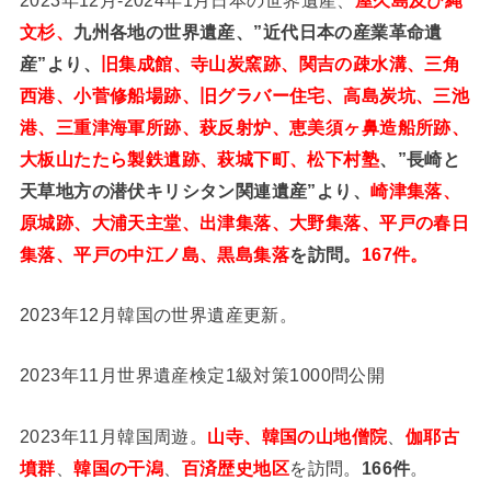
文杉、
九州各地の世界遺産、”近代日本の産業革命遺
産”より、
旧集成館、寺山炭窯跡、関吉の疎水溝、三角
西港、小菅修船場跡、旧グラバー住宅、高島炭坑、三池
港、三重津海軍所跡、萩反射炉、恵美須ヶ鼻造船所跡、
大板山たたら製鉄遺跡、萩城下町、松下村塾
、”長崎と
天草地方の潜伏キリシタン関連遺産”より、
崎津集落、
原城跡、大浦天主堂、出津集落、大野集落、平戸の春日
集落、平戸の中江ノ島、黒島集落
を訪問。
167件。
2023年12月韓国の世界遺産更新。
2023年11月世界遺産検定1級対策1000問公開
2023年11月韓国周遊。
山寺、韓国の山地僧院
、
伽耶古
墳群
、
韓国の干潟
、
百済歴史地区
を訪問。
166件
。