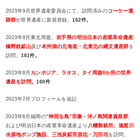
2023年9月世界遺産委員会にて、訪問済みの
コーケー遺
跡群
が世界遺産に新規登録。
162件。
2023年9月東北周遊。
岩手県の明治日本の産業革命遺産
橋野鉄鉱山
及び
本州側の北海道・北東北の縄文遺産群
を
訪問。
161件。
2023年8月
カンボジア、ラオス、タイ周遊6か所の世界
遺産を訪問。
160件
2023年7月プロフィールを追記
2023年6月福岡の
“神宿る島”宗像・沖ノ島関連資産群
、
および明治日本の産業革命遺産より
八幡製鉄所、遠賀川
水源地ポンプ施設、三池炭鉱宮原坑・万田坑
を訪問。