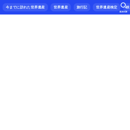
今までに訪れた世界遺産
世界遺産
旅行記
世界遺産検定
映
SEARCH