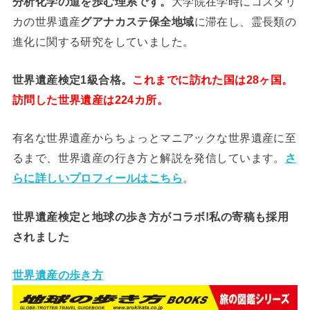
分析
化学
の道を歩む理系です。
大学院在学時にコスタリ
カの世界遺産
グアナカステ保全地域
に滞在し、霊長類の
進化に関する研究をしていました。
世界遺産検定1級合格。
これまでに訪れた国は28ヶ国。
訪問した世界遺産は224カ所。
有名な世界遺産からちょっとマニアックな世界遺産に至
るまで、世界遺産の行き方と解説を発信しています。
さ
らに詳しいプロフィールはこちら
。
世界遺産検定と地球の歩き方がコラボ!私の寄稿も採用
されました
世界遺産の歩き方