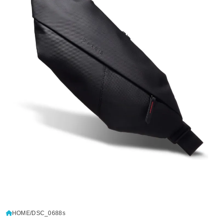
HOME
DSC_0688s