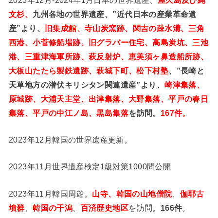
文杉、
九州各地の世界遺産、”近代日本の産業革命遺
産”より、
旧集成館、寺山炭窯跡、関吉の疎水溝、三角
西港、小菅修船場跡、旧グラバー住宅、高島炭坑、三池
港、三重津海軍所跡、萩反射炉、恵美須ヶ鼻造船所跡、
大板山たたら製鉄遺跡、萩城下町、松下村塾
、”長崎と
天草地方の潜伏キリシタン関連遺産”より、
崎津集落、
原城跡、大浦天主堂、出津集落、大野集落、平戸の春日
集落、平戸の中江ノ島、黒島集落
を訪問。
167件。
2023年12月韓国の世界遺産更新。
2023年11月世界遺産検定1級対策1000問公開
2023年11月韓国周遊。
山寺、韓国の山地僧院
、
伽耶古
墳群
、
韓国の干潟
、
百済歴史地区
を訪問。
166件
。