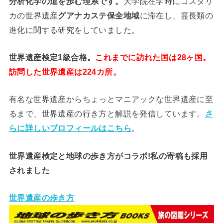
分析
化学
の道を歩む理系です。
大学院在学時にコスタリ
カの世界遺産
グアナカステ保全地域
に滞在し、霊長類の
進化に関する研究をしていました。
世界遺産検定1級合格。
これまでに訪れた国は28ヶ国。
訪問した世界遺産は224カ所。
有名な世界遺産からちょっとマニアックな世界遺産に至
るまで、世界遺産の行き方と解説を発信しています。
さ
らに詳しいプロフィールはこちら
。
世界遺産検定と地球の歩き方がコラボ!私の寄稿も採用
されました
世界遺産の歩き方