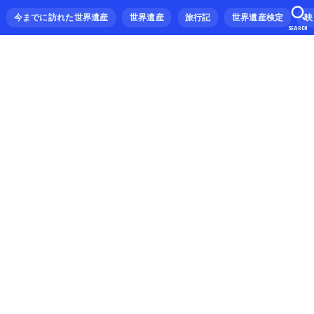
今までに訪れた世界遺産
世界遺産
旅行記
世界遺産検定
映
SEARCH