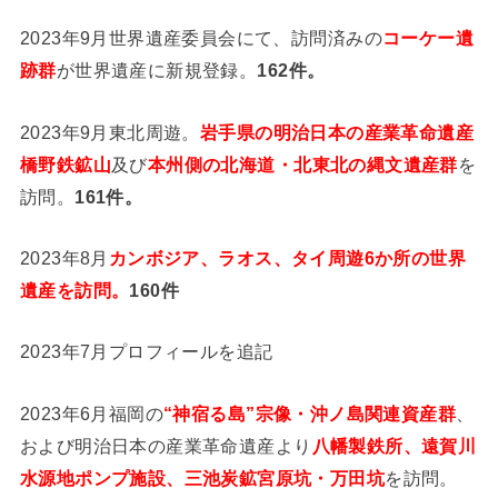
2023年9月世界遺産委員会にて、訪問済みの
コーケー遺
跡群
が世界遺産に新規登録。
162件。
2023年9月東北周遊。
岩手県の明治日本の産業革命遺産
橋野鉄鉱山
及び
本州側の北海道・北東北の縄文遺産群
を
訪問。
161件。
2023年8月
カンボジア、ラオス、タイ周遊6か所の世界
遺産を訪問。
160件
2023年7月プロフィールを追記
2023年6月福岡の
“神宿る島”宗像・沖ノ島関連資産群
、
および明治日本の産業革命遺産より
八幡製鉄所、遠賀川
水源地ポンプ施設、三池炭鉱宮原坑・万田坑
を訪問。