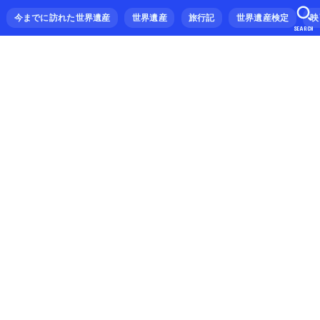
今までに訪れた世界遺産
世界遺産
旅行記
世界遺産検定
映
SEARCH