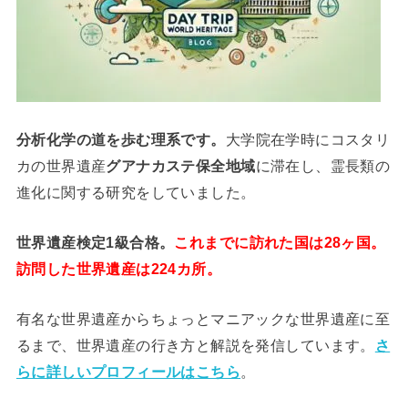
分析
化学
の道を歩む理系です。
大学院在学時にコスタリ
カの世界遺産
グアナカステ保全地域
に滞在し、霊長類の
進化に関する研究をしていました。
世界遺産検定1級合格。
これまでに訪れた国は28ヶ国。
訪問した世界遺産は224カ所。
有名な世界遺産からちょっとマニアックな世界遺産に至
るまで、世界遺産の行き方と解説を発信しています。
さ
らに詳しいプロフィールはこちら
。