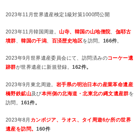
2023年11月世界遺産検定1級対策1000問公開
2023年11月韓国周遊。
山寺、韓国の山地僧院
、
伽耶古
墳群
、
韓国の干潟
、
百済歴史地区
を訪問。
166件
。
2023年9月世界遺産委員会にて、訪問済みの
コーケー遺
跡群
が世界遺産に新規登録。
162件。
2023年9月東北周遊。
岩手県の明治日本の産業革命遺産
橋野鉄鉱山
及び
本州側の北海道・北東北の縄文遺産群
を
訪問。
161件。
2023年8月
カンボジア、ラオス、タイ周遊6か所の世界
遺産を訪問。
160件