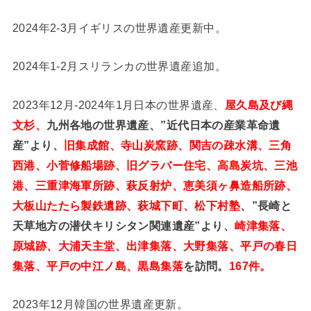
2024年2-3月イギリスの世界遺産更新中。
2024年1-2月スリランカの世界遺産追加。
2023年12月-2024年1月日本の世界遺産、
屋久島及び縄
文杉、
九州各地の世界遺産、”近代日本の産業革命遺
産”より、
旧集成館、寺山炭窯跡、関吉の疎水溝、三角
西港、小菅修船場跡、旧グラバー住宅、高島炭坑、三池
港、三重津海軍所跡、萩反射炉、恵美須ヶ鼻造船所跡、
大板山たたら製鉄遺跡、萩城下町、松下村塾
、”長崎と
天草地方の潜伏キリシタン関連遺産”より、
崎津集落、
原城跡、大浦天主堂、出津集落、大野集落、平戸の春日
集落、平戸の中江ノ島、黒島集落
を訪問。
167件。
2023年12月韓国の世界遺産更新。