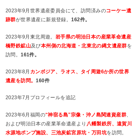
2023年9月世界遺産委員会にて、訪問済みの
コーケー遺
跡群
が世界遺産に新規登録。
162件。
2023年9月東北周遊。
岩手県の明治日本の産業革命遺産
橋野鉄鉱山
及び
本州側の北海道・北東北の縄文遺産群
を
訪問。
161件。
2023年8月
カンボジア、ラオス、タイ周遊6か所の世界
遺産を訪問。
160件
2023年7月プロフィールを追記
2023年6月福岡の
“神宿る島”宗像・沖ノ島関連資産群
、
および明治日本の産業革命遺産より
八幡製鉄所、遠賀川
水源地ポンプ施設、三池炭鉱宮原坑・万田坑
を訪問。