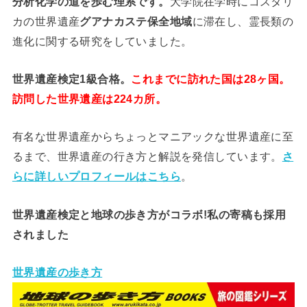
分析
化学
の道を歩む理系です。
大学院在学時にコスタリ
カの世界遺産
グアナカステ保全地域
に滞在し、霊長類の
進化に関する研究をしていました。
世界遺産検定1級合格。
これまでに訪れた国は28ヶ国。
訪問した世界遺産は224カ所。
有名な世界遺産からちょっとマニアックな世界遺産に至
るまで、世界遺産の行き方と解説を発信しています。
さ
らに詳しいプロフィールはこちら
。
世界遺産検定と地球の歩き方がコラボ!私の寄稿も採用
されました
世界遺産の歩き方