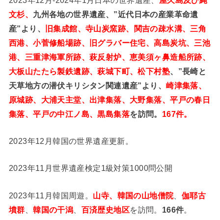
文杉、
九州各地の世界遺産、”近代日本の産業革命遺
産”より、
旧集成館、寺山炭窯跡、関吉の疎水溝、三角
西港、小菅修船場跡、旧グラバー住宅、高島炭坑、三池
港、三重津海軍所跡、萩反射炉、恵美須ヶ鼻造船所跡、
大板山たたら製鉄遺跡、萩城下町、松下村塾
、”長崎と
天草地方の潜伏キリシタン関連遺産”より、
崎津集落、
原城跡、大浦天主堂、出津集落、大野集落、平戸の春日
集落、平戸の中江ノ島、黒島集落
を訪問。
167件。
2023年12月韓国の世界遺産更新。
2023年11月世界遺産検定1級対策1000問公開
2023年11月韓国周遊。
山寺、韓国の山地僧院
、
伽耶古
墳群
、
韓国の干潟
、
百済歴史地区
を訪問。
166件
。