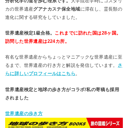
分析
化学
の道を歩む理系です。
大学院在学時にコスタリ
カの世界遺産
グアナカステ保全地域
に滞在し、霊長類の
進化に関する研究をしていました。
世界遺産検定1級合格。
これまでに訪れた国は28ヶ国。
訪問した世界遺産は224カ所。
有名な世界遺産からちょっとマニアックな世界遺産に至
るまで、世界遺産の行き方と解説を発信しています。
さ
らに詳しいプロフィールはこちら
。
世界遺産検定と地球の歩き方がコラボ!私の寄稿も採用
されました
世界遺産の歩き方