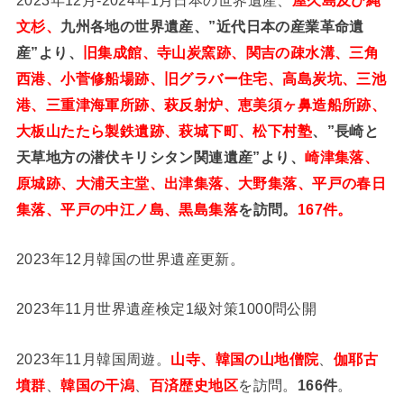
文杉、
九州各地の世界遺産、”近代日本の産業革命遺
産”より、
旧集成館、寺山炭窯跡、関吉の疎水溝、三角
西港、小菅修船場跡、旧グラバー住宅、高島炭坑、三池
港、三重津海軍所跡、萩反射炉、恵美須ヶ鼻造船所跡、
大板山たたら製鉄遺跡、萩城下町、松下村塾
、”長崎と
天草地方の潜伏キリシタン関連遺産”より、
崎津集落、
原城跡、大浦天主堂、出津集落、大野集落、平戸の春日
集落、平戸の中江ノ島、黒島集落
を訪問。
167件。
2023年12月韓国の世界遺産更新。
2023年11月世界遺産検定1級対策1000問公開
2023年11月韓国周遊。
山寺、韓国の山地僧院
、
伽耶古
墳群
、
韓国の干潟
、
百済歴史地区
を訪問。
166件
。