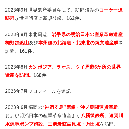
2023年9月世界遺産委員会にて、訪問済みの
コーケー遺
跡群
が世界遺産に新規登録。
162件。
2023年9月東北周遊。
岩手県の明治日本の産業革命遺産
橋野鉄鉱山
及び
本州側の北海道・北東北の縄文遺産群
を
訪問。
161件。
2023年8月
カンボジア、ラオス、タイ周遊6か所の世界
遺産を訪問。
160件
2023年7月プロフィールを追記
2023年6月福岡の
“神宿る島”宗像・沖ノ島関連資産群
、
および明治日本の産業革命遺産より
八幡製鉄所、遠賀川
水源地ポンプ施設、三池炭鉱宮原坑・万田坑
を訪問。