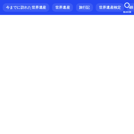
今までに訪れた世界遺産
世界遺産
旅行記
世界遺産検定
映
SEARCH