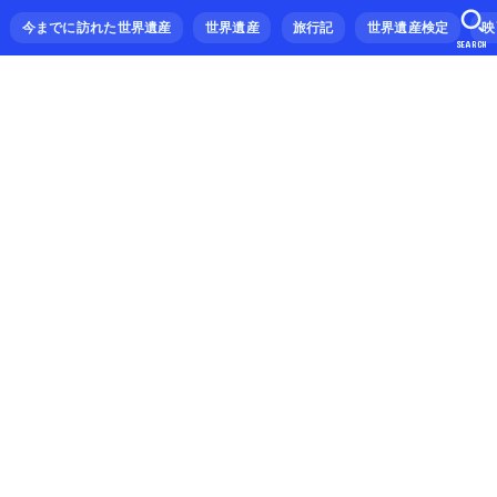
今までに訪れた世界遺産
世界遺産
旅行記
世界遺産検定
映
SEARCH