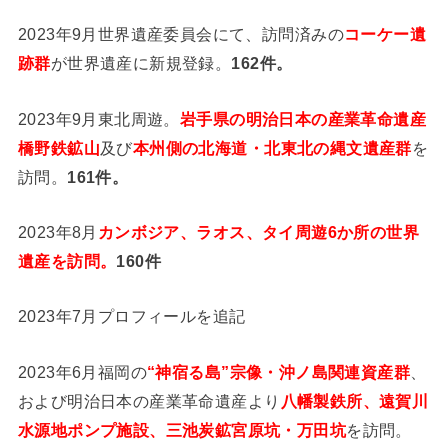
2023年9月世界遺産委員会にて、訪問済みの
コーケー遺
跡群
が世界遺産に新規登録。
162件。
2023年9月東北周遊。
岩手県の明治日本の産業革命遺産
橋野鉄鉱山
及び
本州側の北海道・北東北の縄文遺産群
を
訪問。
161件。
2023年8月
カンボジア、ラオス、タイ周遊6か所の世界
遺産を訪問。
160件
2023年7月プロフィールを追記
2023年6月福岡の
“神宿る島”宗像・沖ノ島関連資産群
、
および明治日本の産業革命遺産より
八幡製鉄所、遠賀川
水源地ポンプ施設、三池炭鉱宮原坑・万田坑
を訪問。