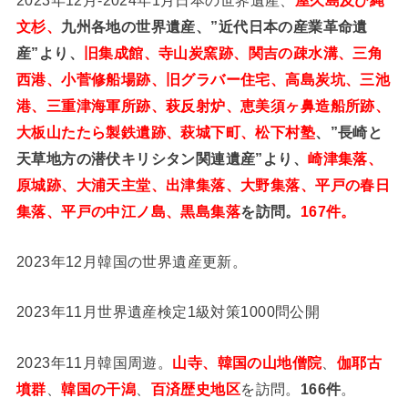
文杉、
九州各地の世界遺産、”近代日本の産業革命遺
産”より、
旧集成館、寺山炭窯跡、関吉の疎水溝、三角
西港、小菅修船場跡、旧グラバー住宅、高島炭坑、三池
港、三重津海軍所跡、萩反射炉、恵美須ヶ鼻造船所跡、
大板山たたら製鉄遺跡、萩城下町、松下村塾
、”長崎と
天草地方の潜伏キリシタン関連遺産”より、
崎津集落、
原城跡、大浦天主堂、出津集落、大野集落、平戸の春日
集落、平戸の中江ノ島、黒島集落
を訪問。
167件。
2023年12月韓国の世界遺産更新。
2023年11月世界遺産検定1級対策1000問公開
2023年11月韓国周遊。
山寺、韓国の山地僧院
、
伽耶古
墳群
、
韓国の干潟
、
百済歴史地区
を訪問。
166件
。