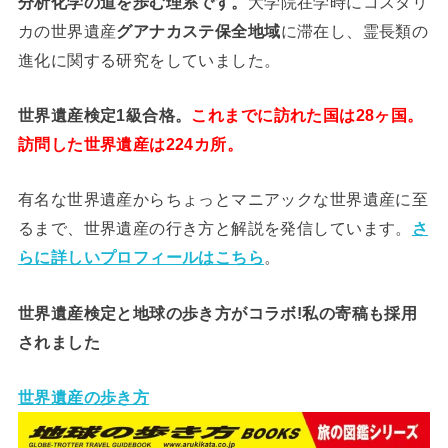
分析
化学
の道を歩む理系です。
大学院在学時にコスタリ
カの世界遺産
グアナカステ保全地域
に滞在し、霊長類の
進化に関する研究をしていました。
世界遺産検定1級合格。
これまでに訪れた国は28ヶ国。
訪問した世界遺産は224カ所。
有名な世界遺産からちょっとマニアックな世界遺産に至
るまで、世界遺産の行き方と解説を発信しています。
さ
らに詳しいプロフィールはこちら
。
世界遺産検定と地球の歩き方がコラボ!私の寄稿も採用
されました
世界遺産の歩き方