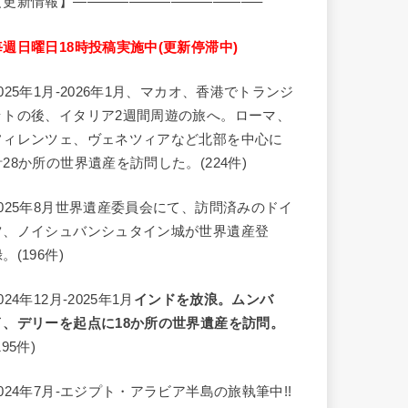
【更新情報】—————————————–
毎週日曜日18時投稿実施中(更新停滞中)
2025年1月-2026年1月、マカオ、香港でトランジ
ットの後、イタリア2週間周遊の旅へ。ローマ、
フィレンツェ、ヴェネツィアなど北部を中心に
計28か所の世界遺産を訪問した。(224件)
2025年8月世界遺産委員会にて、訪問済みのドイ
ツ、ノイシュバンシュタイン城が世界遺産登
。(196件)
024年12月-2025年1月
インドを放浪。ムンバ
イ、デリーを起点に18か所の世界遺産を訪問。
195件)
2024年7月-エジプト・アラビア半島の旅執筆中!!