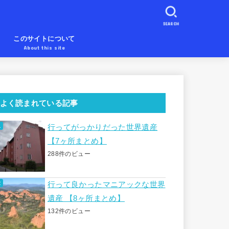
SEARCH
め
このサイトについて
About this site
よく読まれている記事
行ってがっかりだった世界遺産
【7ヶ所まとめ】
288件のビュー
行って良かったマニアックな世界
遺産 【8ヶ所まとめ】
132件のビュー