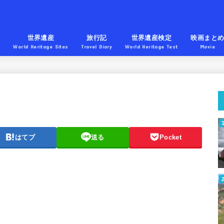
産
世界遺産
旅行記
世界遺産検定
映画まと
World Heritage Sites
Travel Diary
World Heritage Test
Movie
はてブ
送る
Pocket