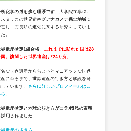
分析
化学
の道を歩む理系です。
大学院在学時に
コスタリカの世界遺産
グアナカステ保全地域
に
滞在し、霊長類の進化に関する研究をしていま
した。
世界遺産検定1級合格。
これまでに訪れた国は28
ヶ国。訪問した世界遺産は224カ所。
有名な世界遺産からちょっとマニアックな世界
遺産に至るまで、世界遺産の行き方と解説を発
信しています。
さらに詳しいプロフィールはこ
ちら
。
世界遺産検定と地球の歩き方がコラボ!私の寄稿
も採用されました
世界遺産の歩き方