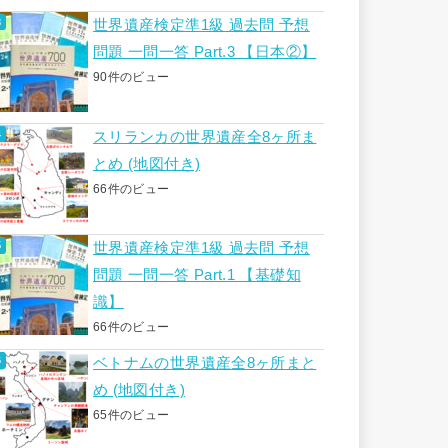
世界遺産検定準1級 過去問 予想
問題 一問一答 Part.3 【日本②】
90件のビュー
スリランカの世界遺産全8ヶ所ま
とめ (地図付き)
66件のビュー
世界遺産検定準1級 過去問 予想
問題 一問一答 Part.1 【基礎知
識】
66件のビュー
ベトナムの世界遺産全8ヶ所まと
め (地図付き)
65件のビュー