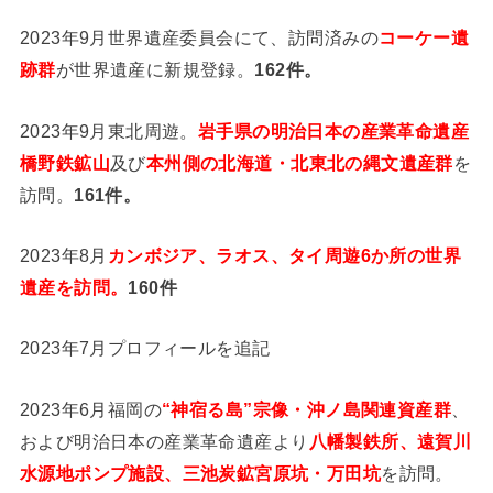
2023年9月世界遺産委員会にて、訪問済みの
コーケー遺
跡群
が世界遺産に新規登録。
162件。
2023年9月東北周遊。
岩手県の明治日本の産業革命遺産
橋野鉄鉱山
及び
本州側の北海道・北東北の縄文遺産群
を
訪問。
161件。
2023年8月
カンボジア、ラオス、タイ周遊6か所の世界
遺産を訪問。
160件
2023年7月プロフィールを追記
2023年6月福岡の
“神宿る島”宗像・沖ノ島関連資産群
、
および明治日本の産業革命遺産より
八幡製鉄所、遠賀川
水源地ポンプ施設、三池炭鉱宮原坑・万田坑
を訪問。