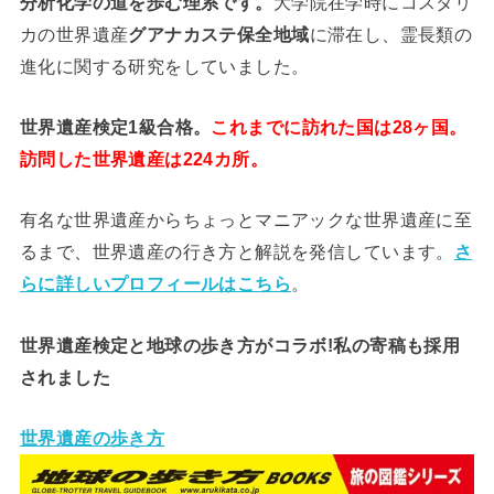
分析
化学
の道を歩む理系です。
大学院在学時にコスタリ
カの世界遺産
グアナカステ保全地域
に滞在し、霊長類の
進化に関する研究をしていました。
世界遺産検定1級合格。
これまでに訪れた国は28ヶ国。
訪問した世界遺産は224カ所。
有名な世界遺産からちょっとマニアックな世界遺産に至
るまで、世界遺産の行き方と解説を発信しています。
さ
らに詳しいプロフィールはこちら
。
世界遺産検定と地球の歩き方がコラボ!私の寄稿も採用
されました
世界遺産の歩き方