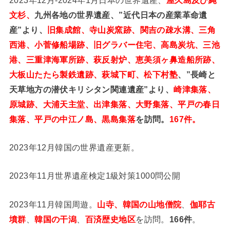
文杉、
九州各地の世界遺産、”近代日本の産業革命遺
産”より、
旧集成館、寺山炭窯跡、関吉の疎水溝、三角
西港、小菅修船場跡、旧グラバー住宅、高島炭坑、三池
港、三重津海軍所跡、萩反射炉、恵美須ヶ鼻造船所跡、
大板山たたら製鉄遺跡、萩城下町、松下村塾
、”長崎と
天草地方の潜伏キリシタン関連遺産”より、
崎津集落、
原城跡、大浦天主堂、出津集落、大野集落、平戸の春日
集落、平戸の中江ノ島、黒島集落
を訪問。
167件。
2023年12月韓国の世界遺産更新。
2023年11月世界遺産検定1級対策1000問公開
2023年11月韓国周遊。
山寺、韓国の山地僧院
、
伽耶古
墳群
、
韓国の干潟
、
百済歴史地区
を訪問。
166件
。