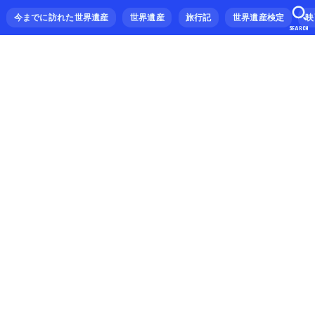
今までに訪れた世界遺産
世界遺産
旅行記
世界遺産検定
映
SEARCH