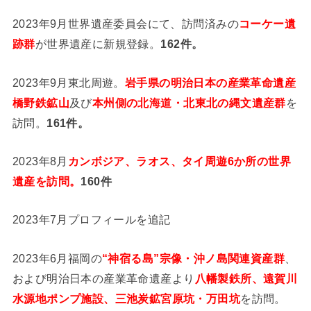
2023年9月世界遺産委員会にて、訪問済みの
コーケー遺
跡群
が世界遺産に新規登録。
162件。
2023年9月東北周遊。
岩手県の明治日本の産業革命遺産
橋野鉄鉱山
及び
本州側の北海道・北東北の縄文遺産群
を
訪問。
161件。
2023年8月
カンボジア、ラオス、タイ周遊6か所の世界
遺産を訪問。
160件
2023年7月プロフィールを追記
2023年6月福岡の
“神宿る島”宗像・沖ノ島関連資産群
、
および明治日本の産業革命遺産より
八幡製鉄所、遠賀川
水源地ポンプ施設、三池炭鉱宮原坑・万田坑
を訪問。