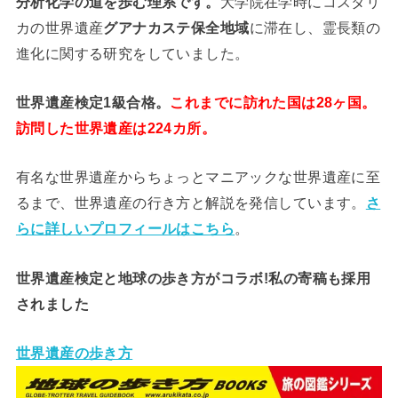
分析
化学
の道を歩む理系です。
大学院在学時にコスタリ
カの世界遺産
グアナカステ保全地域
に滞在し、霊長類の
進化に関する研究をしていました。
世界遺産検定1級合格。
これまでに訪れた国は28ヶ国。
訪問した世界遺産は224カ所。
有名な世界遺産からちょっとマニアックな世界遺産に至
るまで、世界遺産の行き方と解説を発信しています。
さ
らに詳しいプロフィールはこちら
。
世界遺産検定と地球の歩き方がコラボ!私の寄稿も採用
されました
世界遺産の歩き方