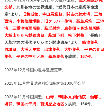
文杉、
九州各地の世界遺産、”近代日本の産業革命遺
産”より、
旧集成館、寺山炭窯跡、関吉の疎水溝、三角
西港、小菅修船場跡、旧グラバー住宅、高島炭坑、三池
港、三重津海軍所跡、萩反射炉、恵美須ヶ鼻造船所跡、
大板山たたら製鉄遺跡、萩城下町、松下村塾
、”長崎と
天草地方の潜伏キリシタン関連遺産”より、
崎津集落、
原城跡、大浦天主堂、出津集落、大野集落、平戸の春日
集落、平戸の中江ノ島、黒島集落
を訪問。
167件。
2023年12月韓国の世界遺産更新。
2023年11月世界遺産検定1級対策1000問公開
2023年11月韓国周遊。
山寺、韓国の山地僧院
、
伽耶古
墳群
、
韓国の干潟
、
百済歴史地区
を訪問。
166件
。