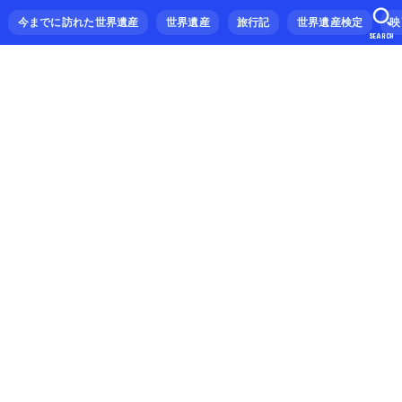
今までに訪れた世界遺産
世界遺産
旅行記
世界遺産検定
映
SEARCH