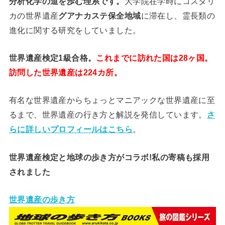
分析
化学
の道を歩む理系です。
大学院在学時にコスタリ
カの世界遺産
グアナカステ保全地域
に滞在し、霊長類の
進化に関する研究をしていました。
世界遺産検定1級合格。
これまでに訪れた国は28ヶ国。
訪問した世界遺産は224カ所。
有名な世界遺産からちょっとマニアックな世界遺産に至
るまで、世界遺産の行き方と解説を発信しています。
さ
らに詳しいプロフィールはこちら
。
世界遺産検定と地球の歩き方がコラボ!私の寄稿も採用
されました
世界遺産の歩き方