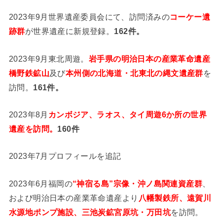
2023年9月世界遺産委員会にて、訪問済みの
コーケー遺
跡群
が世界遺産に新規登録。
162件。
2023年9月東北周遊。
岩手県の明治日本の産業革命遺産
橋野鉄鉱山
及び
本州側の北海道・北東北の縄文遺産群
を
訪問。
161件。
2023年8月
カンボジア、ラオス、タイ周遊6か所の世界
遺産を訪問。
160件
2023年7月プロフィールを追記
2023年6月福岡の
“神宿る島”宗像・沖ノ島関連資産群
、
および明治日本の産業革命遺産より
八幡製鉄所、遠賀川
水源地ポンプ施設、三池炭鉱宮原坑・万田坑
を訪問。