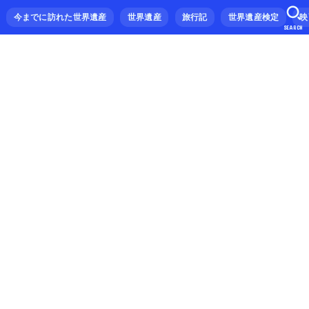
今までに訪れた世界遺産
世界遺産
旅行記
世界遺産検定
映
SEARCH