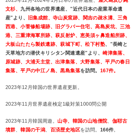
文杉、
九州各地の世界遺産、”近代日本の産業革命遺
産”より、
旧集成館、寺山炭窯跡、関吉の疎水溝、三角
西港、小菅修船場跡、旧グラバー住宅、高島炭坑、三池
港、三重津海軍所跡、萩反射炉、恵美須ヶ鼻造船所跡、
大板山たたら製鉄遺跡、萩城下町、松下村塾
、”長崎と
天草地方の潜伏キリシタン関連遺産”より、
崎津集落、
原城跡、大浦天主堂、出津集落、大野集落、平戸の春日
集落、平戸の中江ノ島、黒島集落
を訪問。
167件。
2023年12月韓国の世界遺産更新。
2023年11月世界遺産検定1級対策1000問公開
2023年11月韓国周遊。
山寺、韓国の山地僧院
、
伽耶古
墳群
、
韓国の干潟
、
百済歴史地区
を訪問。
166件
。