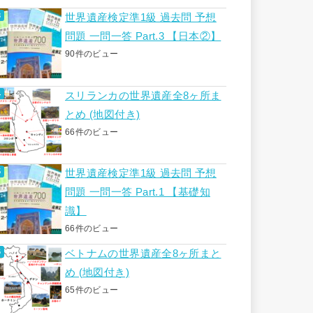
世界遺産検定準1級 過去問 予想
問題 一問一答 Part.3 【日本②】
90件のビュー
スリランカの世界遺産全8ヶ所ま
とめ (地図付き)
66件のビュー
世界遺産検定準1級 過去問 予想
問題 一問一答 Part.1 【基礎知
識】
66件のビュー
ベトナムの世界遺産全8ヶ所まと
め (地図付き)
65件のビュー