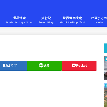
産
世界遺産
旅行記
世界遺産検定
映画まと
World Heritage Sites
Travel Diary
World Heritage Test
Movie
はてブ
送る
Pocket