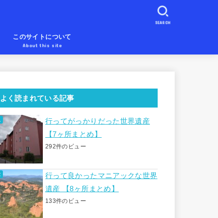
SEARCH
め
このサイトについて
About this site
よく読まれている記事
行ってがっかりだった世界遺産
【7ヶ所まとめ】
292件のビュー
行って良かったマニアックな世界
遺産 【8ヶ所まとめ】
133件のビュー