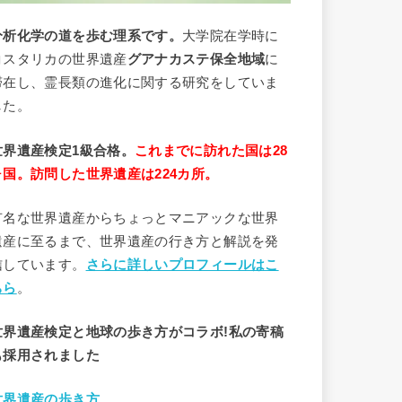
分析
化学
の道を歩む理系です。
大学院在学時に
コスタリカの世界遺産
グアナカステ保全地域
に
滞在し、霊長類の進化に関する研究をしていま
した。
世界遺産検定1級合格。
これまでに訪れた国は28
ヶ国。訪問した世界遺産は224カ所。
有名な世界遺産からちょっとマニアックな世界
遺産に至るまで、世界遺産の行き方と解説を発
信しています。
さらに詳しいプロフィールはこ
ちら
。
世界遺産検定と地球の歩き方がコラボ!私の寄稿
も採用されました
世界遺産の歩き方