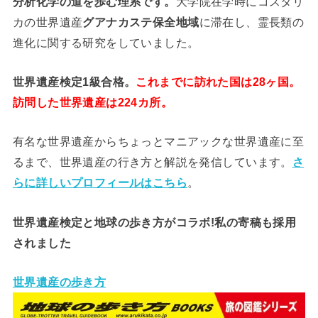
分析
化学
の道を歩む理系です。
大学院在学時にコスタリ
カの世界遺産
グアナカステ保全地域
に滞在し、霊長類の
進化に関する研究をしていました。
世界遺産検定1級合格。
これまでに訪れた国は28ヶ国。
訪問した世界遺産は224カ所。
有名な世界遺産からちょっとマニアックな世界遺産に至
るまで、世界遺産の行き方と解説を発信しています。
さ
らに詳しいプロフィールはこちら
。
世界遺産検定と地球の歩き方がコラボ!私の寄稿も採用
されました
世界遺産の歩き方