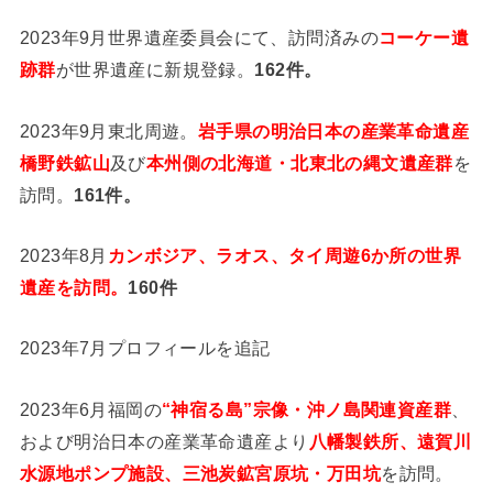
2023年9月世界遺産委員会にて、訪問済みの
コーケー遺
跡群
が世界遺産に新規登録。
162件。
2023年9月東北周遊。
岩手県の明治日本の産業革命遺産
橋野鉄鉱山
及び
本州側の北海道・北東北の縄文遺産群
を
訪問。
161件。
2023年8月
カンボジア、ラオス、タイ周遊6か所の世界
遺産を訪問。
160件
2023年7月プロフィールを追記
2023年6月福岡の
“神宿る島”宗像・沖ノ島関連資産群
、
および明治日本の産業革命遺産より
八幡製鉄所、遠賀川
水源地ポンプ施設、三池炭鉱宮原坑・万田坑
を訪問。