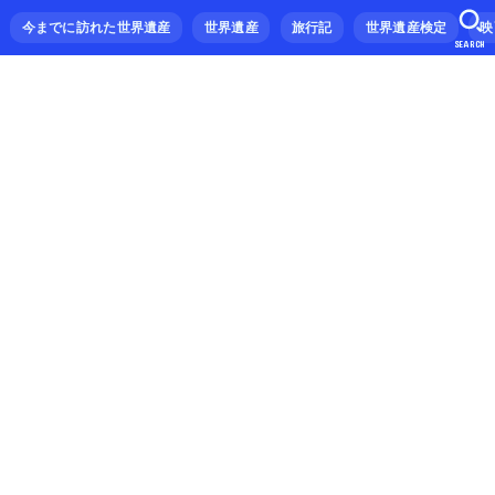
今までに訪れた世界遺産
世界遺産
旅行記
世界遺産検定
映
SEARCH