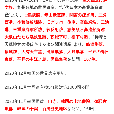
文杉、
九州各地の世界遺産、”近代日本の産業革命遺
産”より、
旧集成館、寺山炭窯跡、関吉の疎水溝、三角
西港、小菅修船場跡、旧グラバー住宅、高島炭坑、三池
港、三重津海軍所跡、萩反射炉、恵美須ヶ鼻造船所跡、
大板山たたら製鉄遺跡、萩城下町、松下村塾
、”長崎と
天草地方の潜伏キリシタン関連遺産”より、
崎津集落、
原城跡、大浦天主堂、出津集落、大野集落、平戸の春日
集落、平戸の中江ノ島、黒島集落
を訪問。
167件。
2023年12月韓国の世界遺産更新。
2023年11月世界遺産検定1級対策1000問公開
2023年11月韓国周遊。
山寺、韓国の山地僧院
、
伽耶古
墳群
、
韓国の干潟
、
百済歴史地区
を訪問。
166件
。