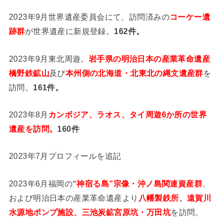
2023年9月世界遺産委員会にて、訪問済みの
コーケー遺
跡群
が世界遺産に新規登録。
162件。
2023年9月東北周遊。
岩手県の明治日本の産業革命遺産
橋野鉄鉱山
及び
本州側の北海道・北東北の縄文遺産群
を
訪問。
161件。
2023年8月
カンボジア、ラオス、タイ周遊6か所の世界
遺産を訪問。
160件
2023年7月プロフィールを追記
2023年6月福岡の
“神宿る島”宗像・沖ノ島関連資産群
、
および明治日本の産業革命遺産より
八幡製鉄所、遠賀川
水源地ポンプ施設、三池炭鉱宮原坑・万田坑
を訪問。