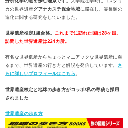
分析
化学
の道を歩む理系です。
大学院在学時にコスタリ
カの世界遺産
グアナカステ保全地域
に滞在し、霊長類の
進化に関する研究をしていました。
世界遺産検定1級合格。
これまでに訪れた国は28ヶ国。
訪問した世界遺産は224カ所。
有名な世界遺産からちょっとマニアックな世界遺産に至
るまで、世界遺産の行き方と解説を発信しています。
さ
らに詳しいプロフィールはこちら
。
世界遺産検定と地球の歩き方がコラボ!私の寄稿も採用
されました
世界遺産の歩き方