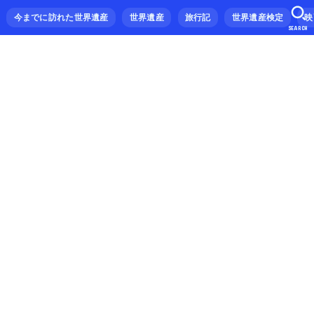
今までに訪れた世界遺産
世界遺産
旅行記
世界遺産検定
映
SEARCH