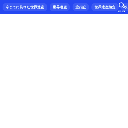
今までに訪れた世界遺産
世界遺産
旅行記
世界遺産検定
映
SEARCH