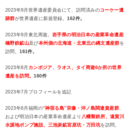
2023年9月世界遺産委員会にて、訪問済みの
コーケー遺
跡群
が世界遺産に新規登録。
162件。
2023年9月東北周遊。
岩手県の明治日本の産業革命遺産
橋野鉄鉱山
及び
本州側の北海道・北東北の縄文遺産群
を
訪問。
161件。
2023年8月
カンボジア、ラオス、タイ周遊6か所の世界
遺産を訪問。
160件
2023年7月プロフィールを追記
2023年6月福岡の
“神宿る島”宗像・沖ノ島関連資産群
、
および明治日本の産業革命遺産より
八幡製鉄所、遠賀川
水源地ポンプ施設、三池炭鉱宮原坑・万田坑
を訪問。