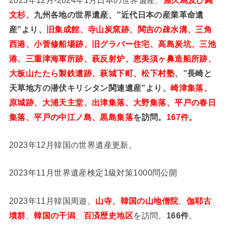
文杉、
九州各地の世界遺産、”近代日本の産業革命遺
産”より、
旧集成館、寺山炭窯跡、関吉の疎水溝、三角
西港、小菅修船場跡、旧グラバー住宅、高島炭坑、三池
港、三重津海軍所跡、萩反射炉、恵美須ヶ鼻造船所跡、
大板山たたら製鉄遺跡、萩城下町、松下村塾
、”長崎と
天草地方の潜伏キリシタン関連遺産”より、
崎津集落、
原城跡、大浦天主堂、出津集落、大野集落、平戸の春日
集落、平戸の中江ノ島、黒島集落
を訪問。
167件。
2023年12月韓国の世界遺産更新。
2023年11月世界遺産検定1級対策1000問公開
2023年11月韓国周遊。
山寺、韓国の山地僧院
、
伽耶古
墳群
、
韓国の干潟
、
百済歴史地区
を訪問。
166件
。