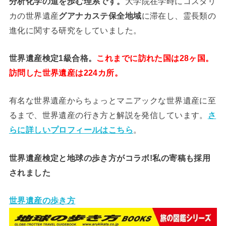
分析
化学
の道を歩む理系です。
大学院在学時にコスタリ
カの世界遺産
グアナカステ保全地域
に滞在し、霊長類の
進化に関する研究をしていました。
世界遺産検定1級合格。
これまでに訪れた国は28ヶ国。
訪問した世界遺産は224カ所。
有名な世界遺産からちょっとマニアックな世界遺産に至
るまで、世界遺産の行き方と解説を発信しています。
さ
らに詳しいプロフィールはこちら
。
世界遺産検定と地球の歩き方がコラボ!私の寄稿も採用
されました
世界遺産の歩き方